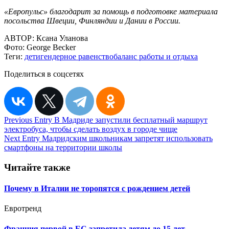
«Европульс» благодарит за помощь в подготовке материала
посольства Швеции, Финляндии и Дании в России.
АВТОР:
Ксана Уланова
Фото:
George Becker
Теги:
дети
гендерное равенство
баланс работы и отдыха
Поделиться в соцсетях
Навигация
Previous Entry
В Мадриде запустили бесплатный маршрут
электробуса, чтобы сделать воздух в городе чище
по
Next Entry
Мадридским школьникам запретят использовать
записям
смартфоны на территории школы
Читайте также
Почему в Италии не торопятся с рождением детей
Евротренд
Франция первой в ЕС запретила детям до 15 лет