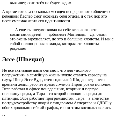
выживет, если тебя не будет рядом.
А кроме того, за несколько месяцев непрерывного общения с
ребенком Йеспер смог осознать себя отцом, и с тех пор это
неотъемлемая черта его идентичности.
— А еще ты почувствовал на себе все сложности
воспитания детей, — добавляет Матильда. – Да, семья –
это очень вдохновляет, но это и большие хлопоты. И мы с
тобой полноценная команда, которая эти хлопоты
разделяет.
Эссе (Швеция)
Не все активные папы считают, что для «полного
погружения» в семейную жизнь нужно ставить карьеру на
паузу. Швед Эссе Вудс, отец годовалой Ши, до недавнего
времени делил рабочее время с женой Тирой ровно пополам.
Эссе работал в офисе понедельник, вторник и первую
половину среды, а Тира – со второй половины среды до
пятницы. Эссе работает программистом, Тира – в агентстве
по трудоустройству людей с синдромом Аспергера и СДВГ; у
обоих довольно гибкий график, и они этим воспользовались.