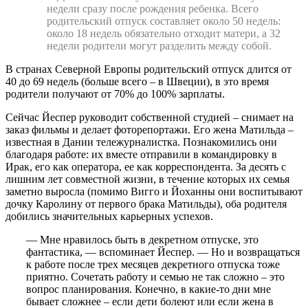
недели сразу после рождения ребенка. Всего
родительский отпуск составляет около 50 недель:
около 18 недель обязательно отходит матери, а 32
недели родители могут разделить между собой.
В странах Северной Европы родительский отпуск длится от
40 до 69 недель (больше всего – в Швеции), в это время
родители получают от 70% до 100% зарплаты.
Сейчас Йеспер руководит собственной студией – снимает на
заказ фильмы и делает фоторепортажи. Его жена Матильда –
известная в Дании тележурналистка. Познакомились они
благодаря работе: их вместе отправили в командировку в
Ирак, его как оператора, ее как корреспондента. За десять с
лишним лет совместной жизни, в течение которых их семья
заметно выросла (помимо Вигго и Йоханны они воспитывают
дочку Каролину от первого брака Матильды), оба родителя
добились значительных карьерных успехов.
— Мне нравилось быть в декретном отпуске, это
фантастика, — вспоминает Йеспер. — Но и возвращаться
к работе после трех месяцев декретного отпуска тоже
приятно. Сочетать работу и семью не так сложно – это
вопрос планирования. Конечно, в какие-то дни мне
бывает сложнее – если дети болеют или если жена в