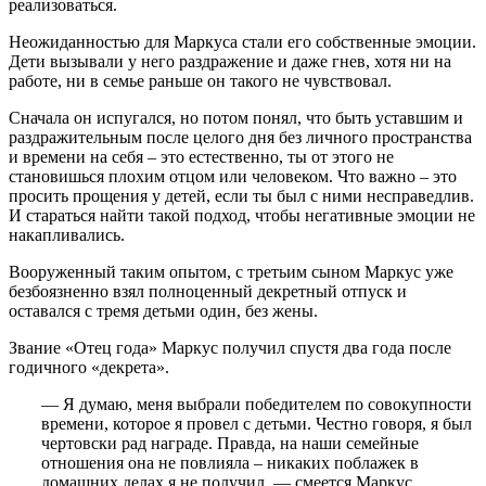
реализоваться.
Неожиданностью для Маркуса стали его собственные эмоции.
Дети вызывали у него раздражение и даже гнев, хотя ни на
работе, ни в семье раньше он такого не чувствовал.
Сначала он испугался, но потом понял, что быть уставшим и
раздражительным после целого дня без личного пространства
и времени на себя – это естественно, ты от этого не
становишься плохим отцом или человеком. Что важно – это
просить прощения у детей, если ты был с ними несправедлив.
И стараться найти такой подход, чтобы негативные эмоции не
накапливались.
Вооруженный таким опытом, с третьим сыном Маркус уже
безбоязненно взял полноценный декретный отпуск и
оставался с тремя детьми один, без жены.
Звание «Отец года» Маркус получил спустя два года после
годичного «декрета».
— Я думаю, меня выбрали победителем по совокупности
времени, которое я провел с детьми. Честно говоря, я был
чертовски рад награде. Правда, на наши семейные
отношения она не повлияла – никаких поблажек в
домашних делах я не получил, — смеется Маркус.