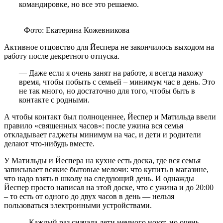
командировке, но все это решаемо.
Фото: Екатерина Кожевникова
Активное отцовство для Йеспера не закончилось выходом на
работу после декретного отпуска.
— Даже если я очень занят на работе, я всегда нахожу
время, чтобы побыть с семьей – минимум час в день. Это
не так много, но достаточно для того, чтобы быть в
контакте с родными.
А чтобы контакт был полноценнее, Йеспер и Матильда ввели
правило «священных часов»: после ужина вся семья
откладывает гаджеты минимум на час, и дети и родители
делают что-нибудь вместе.
У Матильды и Йеспера на кухне есть доска, где вся семья
записывает всякие бытовые мелочи: что купить в магазине,
что надо взять в школу на следующий день. И однажды
Йеспер просто написал на этой доске, что с ужина и до 20:00
– то есть от одного до двух часов в день — нельзя
пользоваться электронными устройствами.
— Каждый раз сначала дети немного ноют, но очень