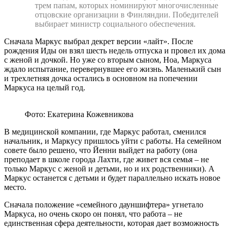
трем папам, которых номинируют многочисленные
отцовские организации в Финляндии. Победителей
выбирает министр социального обеспечения.
Сначала Маркус выбрал декрет версии «лайт». После
рождения Иды он взял шесть недель отпуска и провел их дома
с женой и дочкой. Но уже со вторым сыном, Ноа, Маркуса
ждало испытание, перевернувшее его жизнь. Маленький сын
и трехлетняя дочка остались в основном на попечении
Маркуса на целый год.
Фото: Екатерина Кожевникова
В медицинской компании, где Маркус работал, сменился
начальник, и Маркусу пришлось уйти с работы. На семейном
совете было решено, что Йенни выйдет на работу (она
преподает в школе города Лахти, где живет вся семья – не
только Маркус с женой и детьми, но и их родственники). А
Маркус останется с детьми и будет параллельно искать новое
место.
Сначала положение «семейного дауншифтера» угнетало
Маркуса, но очень скоро он понял, что работа – не
единственная сфера деятельности, которая дает возможность