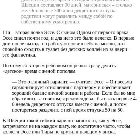
Швеции составляет 90 дней, материнская – столько
же. Остальные 300 дней декретного отпуска
родители могут разделить между собой по
собственному усмотрению.
Ши – вторая дочка Эссе. С сыном Оддом от первого брака
Эссе сидел почти год, и для него это было нелегко. В первые
дни после выхода на работу он ловил себя на мысли, что
спокойно сходить в туалет без детских воплей из-за двери –
это фантастика.
Поэтому со вторым ребенком он решил сразу делить
«детское» время с женой пополам.
— Это отличный вариант, — считает Эссе. – Он весьма
гармонизирует отношения с партнером и обеспечивает
хороший баланс личной жизни и работы. Если бы ко мне
обратились за советом, я рекомендовал бы взять первые 4-
6 недель декретного отпуска вместе с женой, а потом
постараться разделить с ней время отпуска 50 на 50.
В Швеции такой гибкий вариант занятости, как у Эссе,
встречается не на каждом шагу, но достаточно часто, чтобы
коллеги Эссе или Тиры не крутили пальцем у виска.