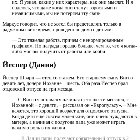
их. Я узнал, какие у них характеры, как они мыслят. И я
надеюсь, что даже когда они станут взрослыми и
независимыми, мы не потеряем эту связь.
Маркус говорит, что не хотел бы представлять только в
радужном свете время, проведенное дома с детьми:
— Это тяжелая работа, причем с ненормированным
графиком. Но награда гораздо больше, чем то, что я когда-
либо мог бы получить от работы или хобби.
Йеспер (Дания)
Йеспер Шварц — отец со стажем. Его старшему сыну Вигго
девять лет, дочери Йоханне – шесть. Оба раза Йеспер брал
отцовский отпуск на три месяца.
— С Вигго я оставался начиная с его шести месяцев, с
Йоханной – с девяти, – рассказал он «Европульсу». – Мне
кажется, это хороший возраст для отцовского отпуска.
Когда дети еще совсем маленькие, они очень нуждаются в
матери, а начиная с полугода папа уже может играть
важную роль в их жизни.
В Дании папы получают обязательный отпуск в 2