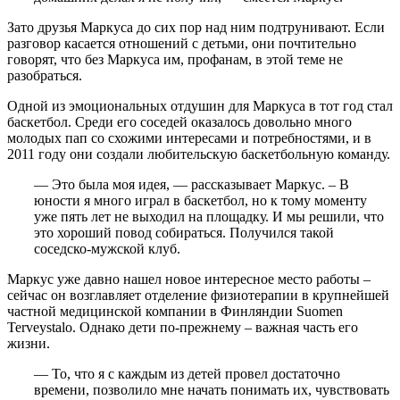
Зато друзья Маркуса до сих пор над ним подтрунивают. Если
разговор касается отношений с детьми, они почтительно
говорят, что без Маркуса им, профанам, в этой теме не
разобраться.
Одной из эмоциональных отдушин для Маркуса в тот год стал
баскетбол. Среди его соседей оказалось довольно много
молодых пап со схожими интересами и потребностями, и в
2011 году они создали любительскую баскетбольную команду.
— Это была моя идея, — рассказывает Маркус. – В
юности я много играл в баскетбол, но к тому моменту
уже пять лет не выходил на площадку. И мы решили, что
это хороший повод собираться. Получился такой
соседско-мужской клуб.
Маркус уже давно нашел новое интересное место работы –
сейчас он возглавляет отделение физиотерапии в крупнейшей
частной медицинской компании в Финляндии Suomen
Terveystalo. Однако дети по-прежнему – важная часть его
жизни.
— То, что я с каждым из детей провел достаточно
времени, позволило мне начать понимать их, чувствовать