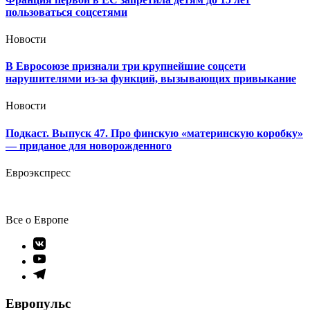
пользоваться соцсетями
Новости
В Евросоюзе признали три крупнейшие соцсети
нарушителями из-за функций, вызывающих привыкание
Новости
Подкаст. Выпуск 47. Про финскую «материнскую коробку»
— приданое для новорожденного
Евроэкспресс
Все о Европе
Элемент
меню
Элемент
меню
Элемент
меню
Европульс