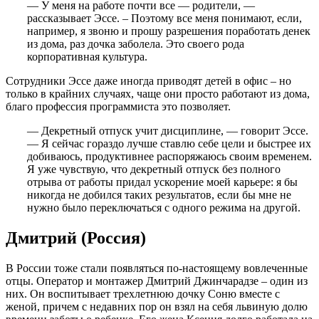
— У меня на работе почти все — родители, —
рассказывает Эссе. – Поэтому все меня понимают, если,
например, я звоню и прошу разрешения поработать денек
из дома, раз дочка заболела. Это своего рода
корпоративная культура.
Сотрудники Эссе даже иногда приводят детей в офис – но
только в крайних случаях, чаще они просто работают из дома,
благо профессия программиста это позволяет.
— Декретный отпуск учит дисциплине, — говорит Эссе.
— Я сейчас гораздо лучше ставлю себе цели и быстрее их
добиваюсь, продуктивнее распоряжаюсь своим временем.
Я уже чувствую, что декретный отпуск без полного
отрыва от работы придал ускорение моей карьере: я бы
никогда не добился таких результатов, если бы мне не
нужно было переключаться с одного режима на другой.
Дмитрий (Россия)
В России тоже стали появляться по-настоящему вовлеченные
отцы. Оператор и монтажер Дмитрий Джинчарадзе – один из
них. Он воспитывает трехлетнюю дочку Соню вместе с
женой, причем с недавних пор он взял на себя львиную долю