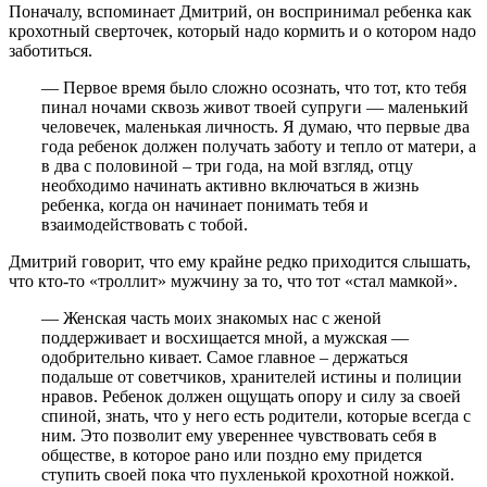
Поначалу, вспоминает Дмитрий, он воспринимал ребенка как
крохотный сверточек, который надо кормить и о котором надо
заботиться.
— Первое время было сложно осознать, что тот, кто тебя
пинал ночами сквозь живот твоей супруги — маленький
человечек, маленькая личность. Я думаю, что первые два
года ребенок должен получать заботу и тепло от матери, а
в два с половиной – три года, на мой взгляд, отцу
необходимо начинать активно включаться в жизнь
ребенка, когда он начинает понимать тебя и
взаимодействовать с тобой.
Дмитрий говорит, что ему крайне редко приходится слышать,
что кто-то «троллит» мужчину за то, что тот «стал мамкой».
— Женская часть моих знакомых нас с женой
поддерживает и восхищается мной, а мужская —
одобрительно кивает. Самое главное – держаться
подальше от советчиков, хранителей истины и полиции
нравов. Ребенок должен ощущать опору и силу за своей
спиной, знать, что у него есть родители, которые всегда с
ним. Это позволит ему увереннее чувствовать себя в
обществе, в которое рано или поздно ему придется
ступить своей пока что пухленькой крохотной ножкой.