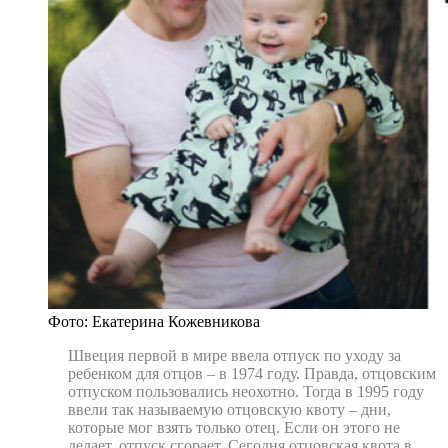
Фото: Екатерина Кожевникова
Швеция первой в мире ввела отпуск по уходу за
ребенком для отцов – в 1974 году. Правда, отцовским
отпуском пользовались неохотно. Тогда в 1995 году
ввели так называемую отцовскую квоту – дни,
которые мог взять только отец. Если он этого не
делает, отпуск сгорает. Сегодня отцовская квота в