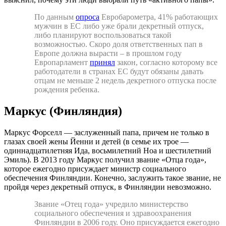
По данным
опроса
Евробарометра, 41% работающих
мужчин в ЕС либо уже брали декретный отпуск,
либо планируют воспользоваться такой
возможностью. Скоро доля ответственных пап в
Европе должна вырасти – в прошлом году
Европарламент
принял
закон, согласно которому все
работодатели в странах ЕС будут обязаны давать
отцам не меньше 2 недель декретного отпуска после
рождения ребенка.
Маркус (Финляндия)
Маркус Форселл — заслуженный папа, причем не только в
глазах своей жены Йенни и детей (в семье их трое —
одиннадцатилетняя Ида, восьмилетний Ноа и шестилетний
Эмиль). В 2013 году Маркус получил звание «Отца года»,
которое ежегодно присуждает министр социального
обеспечения Финляндии. Конечно, заслужить такое звание, не
пройдя через декретный отпуск, в Финляндии невозможно.
Звание «Отец года» учредило министерство
социального обеспечения и здравоохранения
Финляндии в 2006 году. Оно присуждается ежегодно