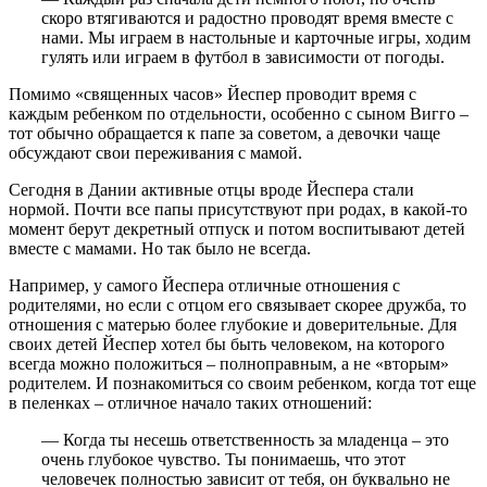
скоро втягиваются и радостно проводят время вместе с
нами. Мы играем в настольные и карточные игры, ходим
гулять или играем в футбол в зависимости от погоды.
Помимо «священных часов» Йеспер проводит время с
каждым ребенком по отдельности, особенно с сыном Вигго –
тот обычно обращается к папе за советом, а девочки чаще
обсуждают свои переживания с мамой.
Сегодня в Дании активные отцы вроде Йеспера стали
нормой. Почти все папы присутствуют при родах, в какой-то
момент берут декретный отпуск и потом воспитывают детей
вместе с мамами. Но так было не всегда.
Например, у самого Йеспера отличные отношения с
родителями, но если с отцом его связывает скорее дружба, то
отношения с матерью более глубокие и доверительные. Для
своих детей Йеспер хотел бы быть человеком, на которого
всегда можно положиться – полноправным, а не «вторым»
родителем. И познакомиться со своим ребенком, когда тот еще
в пеленках – отличное начало таких отношений:
— Когда ты несешь ответственность за младенца – это
очень глубокое чувство. Ты понимаешь, что этот
человечек полностью зависит от тебя, он буквально не