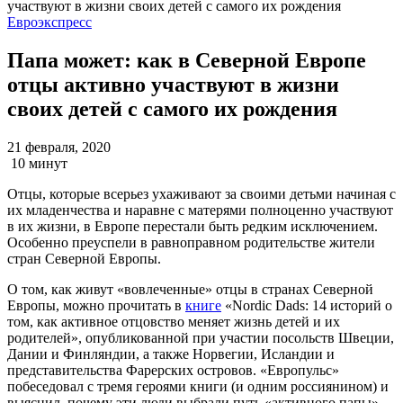
Евроэкспресс
Папа может: как в Северной Европе
отцы активно участвуют в жизни
своих детей с самого их рождения
21 февраля, 2020
10 минут
Отцы, которые всерьез ухаживают за своими детьми начиная с
их младенчества и наравне с матерями полноценно участвуют
в их жизни, в Европе перестали быть редким исключением.
Особенно преуспели в равноправном родительстве жители
стран Северной Европы.
О том, как живут «вовлеченные» отцы в странах Северной
Европы, можно прочитать в
книге
«Nordic Dads: 14 историй о
том, как активное отцовство меняет жизнь детей и их
родителей», опубликованной при участии посольств Швеции,
Дании и Финляндии, а также Норвегии, Исландии и
представительства Фарерских островов. «Европульс»
побеседовал с тремя героями книги (и одним россиянином) и
выяснил, почему эти люди выбрали путь «активного папы».