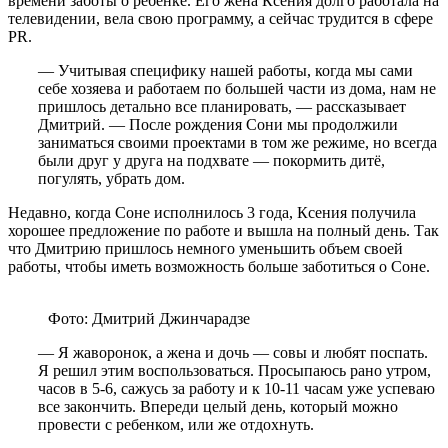
времени заботы о ребенке. Его жена Ксения долго работала на
телевидении, вела свою программу, а сейчас трудится в сфере
PR.
— Учитывая специфику нашей работы, когда мы сами
себе хозяева и работаем по большей части из дома, нам не
пришлось детально все планировать, — рассказывает
Дмитрий. — После рождения Сони мы продолжили
заниматься своими проектами в том же режиме, но всегда
были друг у друга на подхвате — покормить дитё,
погулять, убрать дом.
Недавно, когда Соне исполнилось 3 года, Ксения получила
хорошее предложение по работе и вышла на полный день. Так
что Дмитрию пришлось немного уменьшить объем своей
работы, чтобы иметь возможность больше заботиться о Соне.
Фото: Дмитрий Джинчарадзе
— Я жаворонок, а жена и дочь — совы и любят поспать.
Я решил этим воспользоваться. Просыпаюсь рано утром,
часов в 5-6, сажусь за работу и к 10-11 часам уже успеваю
все закончить. Впереди целый день, который можно
провести с ребенком, или же отдохнуть.