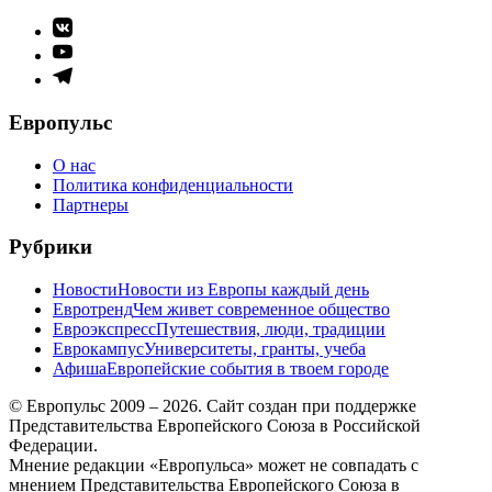
Элемент
меню
Элемент
меню
Элемент
меню
Европульс
О нас
Политика конфиденциальности
Партнеры
Рубрики
Новости
Новости из Европы каждый день
Евротренд
Чем живет современное общество
Евроэкспресс
Путешествия, люди, традиции
Еврокампус
Университеты, гранты, учеба
Афиша
Европейские события в твоем городе
© Европульс 2009 – 2026. Сайт создан при поддержке
Представительства Европейского Союза в Российской
Федерации.
Мнение редакции «Европульса» может не совпадать с
мнением Представительства Европейского Союза в