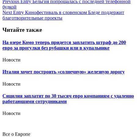
Навигация
Previous Entry
Бельгия попрощалась с последней телефонной
будкой
по
Next Entry
Кинофестиваль в словенском Бледе поддержит
записям
благотворительные проекты
Читайте также
На озере Комо теперь придется заплатить штраф до 200
евро за прогулки без рубашки или в купальнике
Новости
Италия хочет построить «солнечную» железную дорогу
Новости
Сицилия заплатит по 30 тысяч евро компаниям с удаленно
работающими сотрудниками
Новости
Все о Европе