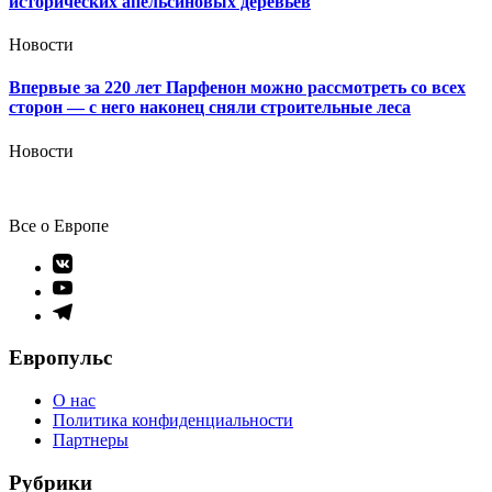
исторических апельсиновых деревьев
Новости
Впервые за 220 лет Парфенон можно рассмотреть со всех
сторон — с него наконец сняли строительные леса
Новости
Все о Европе
Элемент
меню
Элемент
меню
Элемент
меню
Европульс
О нас
Политика конфиденциальности
Партнеры
Рубрики