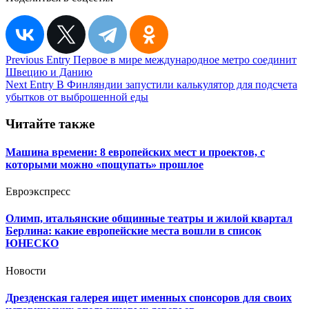
Навигация
Previous Entry
Первое в мире международное метро соединит
Швецию и Данию
по
Next Entry
В Финляндии запустили калькулятор для подсчета
записям
убытков от выброшенной еды
Читайте также
Машина времени: 8 европейских мест и проектов, с
которыми можно «пощупать» прошлое
Евроэкспресс
Олимп, итальянские общинные театры и жилой квартал
Берлина: какие европейские места вошли в список
ЮНЕСКО
Новости
Дрезденская галерея ищет именных спонсоров для своих