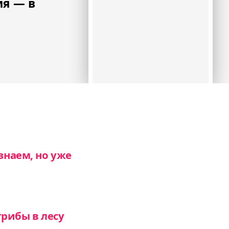
ия — в
знаем, но уже
рибы в лесу