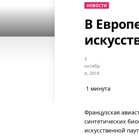
НОВОСТИ
В Европ
искусст
3
октябр
я, 2018
1 минута
Французская авиас
синтетических био
искусственной паут