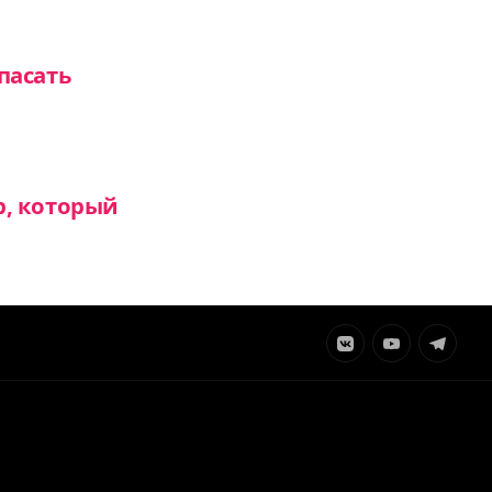
пасать
р, который
Элемент
Элемент
Элемент
меню
меню
меню