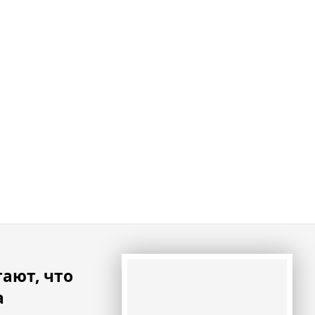
ают, что
а