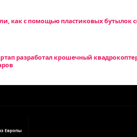
и, как с помощью пластиковых бутылок с
артап разработал крошечный квадрокопте
аров
из Европы