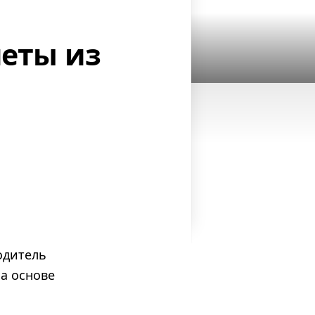
леты из
одитель
а основе