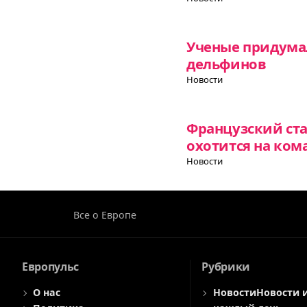
Ученые придумал
дельфинов
Новости
Французский ст
охотится на ком
Новости
Все о Европе
Европульс
Рубрики
О нас
Новости
Новости 