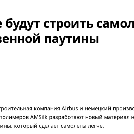
е будут строить само
венной паутины
троительная компания Airbus и немецкий произв
полимеров AMSilk разработают новый материал н
ины, который сделает самолеты легче.