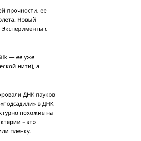
ей прочности, ее
олета. Новый
. Эксперименты с
ilk — ее уже
еской нити), а
фровали ДНК пауков
 «подсадили» в ДНК
ктурно похожие на
ктерии – это
ли пленку.