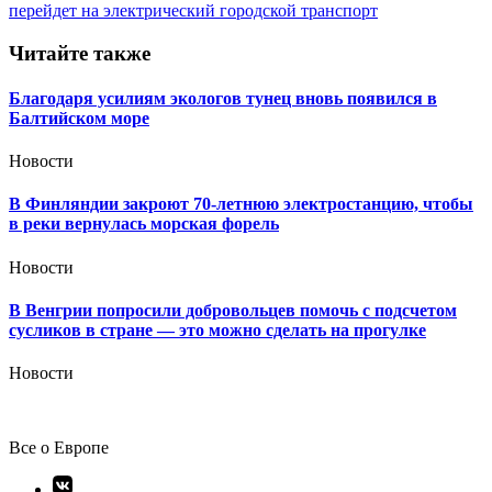
записям
перейдет на электрический городской транспорт
Читайте также
Благодаря усилиям экологов тунец вновь появился в
Балтийском море
Новости
В Финляндии закроют 70-летнюю электростанцию, чтобы
в реки вернулась морская форель
Новости
В Венгрии попросили добровольцев помочь с подсчетом
сусликов в стране — это можно сделать на прогулке
Новости
Все о Европе
Элемент