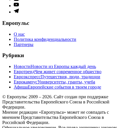
меню
Элемент
меню
Элемент
меню
Европульс
О нас
Политика конфиденциальности
Партнеры
Рубрики
Новости
Новости из Европы каждый день
Евротренд
Чем живет современное общество
Евроэкспресс
Путешествия, люди, традиции
Еврокампус
Университеты, гранты, учеба
Афиша
Европейские события в твоем городе
© Европульс 2009 – 2026. Сайт создан при поддержке
Представительства Европейского Союза в Российской
Федерации.
Мнение редакции «Европульса» может не совпадать с
мнением Представительства Европейского Союза в
Российской Федерации.
Официальное уведомление. Все права защищены законом.