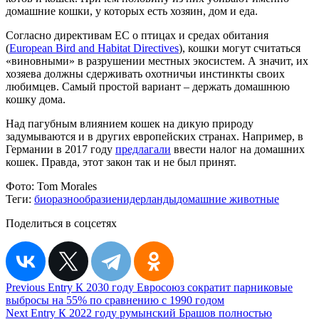
домашние кошки, у которых есть хозяин, дом и еда.
Согласно директивам ЕС о птицах и средах обитания
(
European Bird and Habitat Directives
), кошки могут считаться
«виновными» в разрушении местных экосистем. А значит, их
хозяева должны сдерживать охотничьи инстинкты своих
любимцев. Самый простой вариант – держать домашнюю
кошку дома.
Над пагубным влиянием кошек на дикую природу
задумываются и в других европейских странах. Например, в
Германии в 2017 году
предлагали
ввести налог на домашних
кошек. Правда, этот закон так и не был принят.
Фото:
Tom Morales
Теги:
биоразнообразие
нидерланды
домашние животные
Поделиться в соцсетях
Навигация
Previous Entry
К 2030 году Евросоюз сократит парниковые
выбросы на 55% по сравнению с 1990 годом
по
Next Entry
К 2022 году румынский Брашов полностью