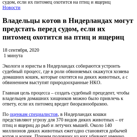
Новости
Владельцы котов в Нидерландах могут
предстать перед судом, если их
питомец охотится на птиц и ящериц
18 сентября, 2020
1 минута
Экологи и юристы в Нидерландах собираются устроить
судебный процесс, где в роли обвиняемых окажутся хозяева
домашних кошек, которые охотятся на диких животных, а с
обвинением выступят природоохранные НКО.
Главная цель процесса – создать судебный прецедент, чтобы
владельцев домашних хищников можно было привлечь к
ответу, если их питомец вредит биоразнообразию.
По
оценкам специалистов
, в Нидерландах кошки
представляют угрозу для 370 видов диких животных – от
птиц и ящериц до рыб и летучих мышей. Около 140
миллионов диких животных ежегодно становятся добычей
котов и кошек. Причем половину из них убивают именно