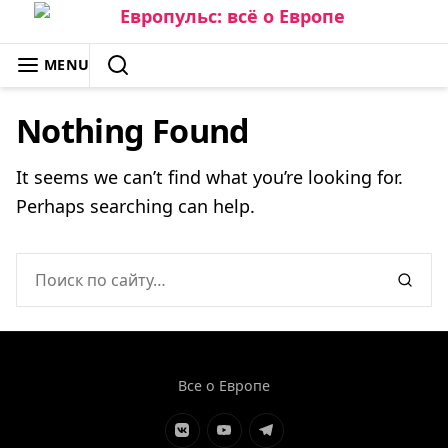
Skip
to
ЕВРОПУЛЬС: ВСЁ О ЕВРОПЕ
MENU
content
SEARCH
Nothing Found
It seems we can’t find what you’re looking for.
Perhaps searching can help.
Search
SEAR
for:
Все о Европе
Элемент
Элемент
Элемент