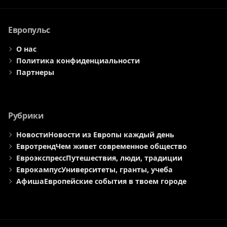
меню
меню
меню
Европульс
О нас
Политика конфиденциальности
Партнеры
Рубрики
Новости
Новости из Европы каждый день
Евротренд
Чем живет современное общество
Евроэкспресс
Путешествия, люди, традиции
Еврокампус
Университеты, гранты, учеба
Афиша
Европейские события в твоем городе