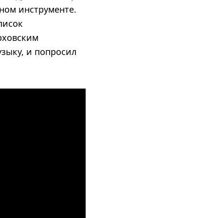
ьном инструменте.
писок
рховским
зыку, и попросил