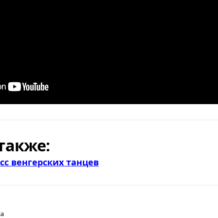
также:
сс венгерских танцев
са