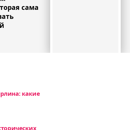
торая сама
вать
ей
рлина: какие
сторических