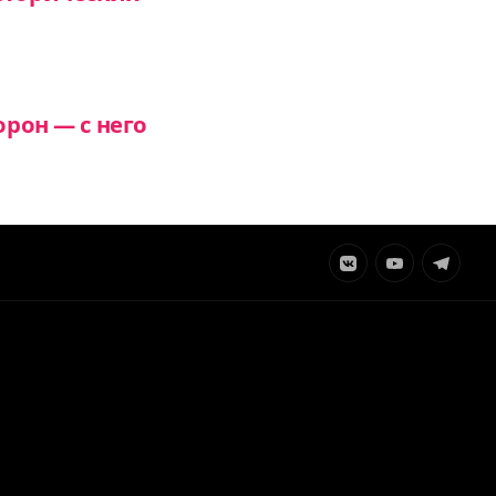
орон — с него
Элемент
Элемент
Элемент
меню
меню
меню