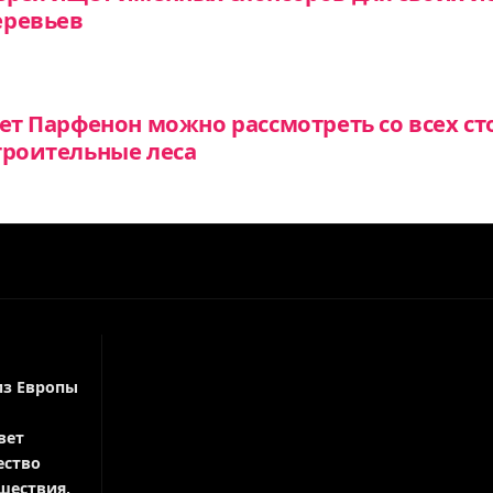
еревьев
ет Парфенон можно рассмотреть со всех ст
троительные леса
из Европы
вет
ество
шествия,