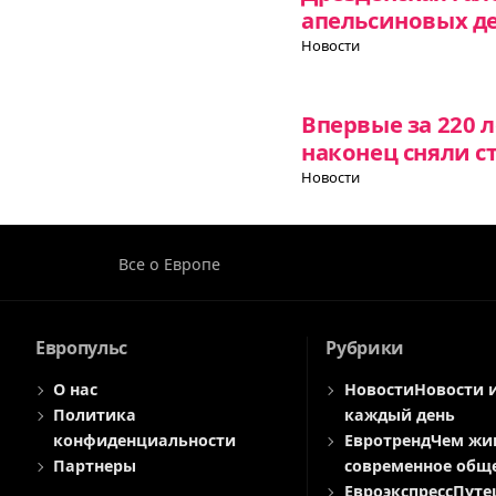
апельсиновых д
Новости
Впервые за 220 л
наконец сняли с
Новости
Все о Европе
Европульс
Рубрики
О нас
Новости
Новости 
Политика
каждый день
конфиденциальности
Евротренд
Чем жи
Партнеры
современное общ
Евроэкспресс
Путе