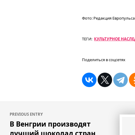
Фото:
Редакция Европульса
ТЕГИ:
КУЛЬТУРНОЕ НАСЛЕ
Поделиться в соцсетях
Навигация
PREVIOUS ENTRY
по
В Венгрии производят
записям
лучший шоколад стран