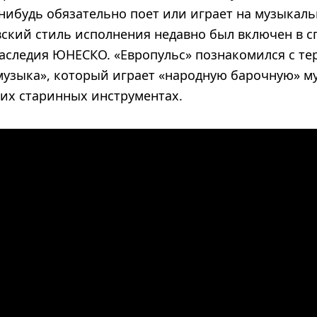
нибудь обязательно поет или играет на музыкал
ский стиль исполнения недавно был включен в с
аследия ЮНЕСКО. «Европульс» познакомился с те
музыка», который играет «народную барочную» му
оих старинных инструментах.