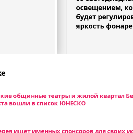
освещением, ко
будет регулиро
яркость фонар
же
кие общинные театры и жилой квартал Бе
ста вошли в список ЮНЕСКО
ерея ищет именных спонсоров для своих и