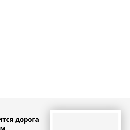
ится дорога
ым