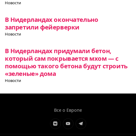
Новости
В Нидерландах окончательно
запретили фейерверки
Новости
В Нидерландах придумали бетон,
который сам покрывается мхом — с
помощью такого бетона будут строить
«зеленые» дома
Новости
Все о Европе
Элемент
Элемент
Элемент