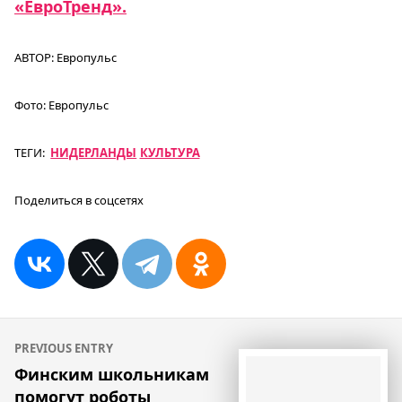
«ЕвроТренд».
АВТОР:
Европульс
Фото:
Европульс
ТЕГИ:
НИДЕРЛАНДЫ
КУЛЬТУРА
Поделиться в соцсетях
Навигация
PREVIOUS ENTRY
по
Финским школьникам
помогут роботы