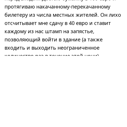
протягиваю накачанному-перекачанному
билетеру из числа местных жителей. Он лихо
отсчитывает мне сдачу в 40 евро и ставит
каждому из нас штамп на запястье,
позволяющий войти в здание (а также
входить и выходить неограниченное
количество раз в течение этой ночи).
Мы — внутри дискотеки, вокруг снуют
молодые люди с коктейлями в руках, а за
двумя черными ширмами слышна
оглушительная музыка. Идем на танц-пол…
Внутри столько народу!!! Ну, конечно не две с
половиной тысячи, но тысяча человек точно