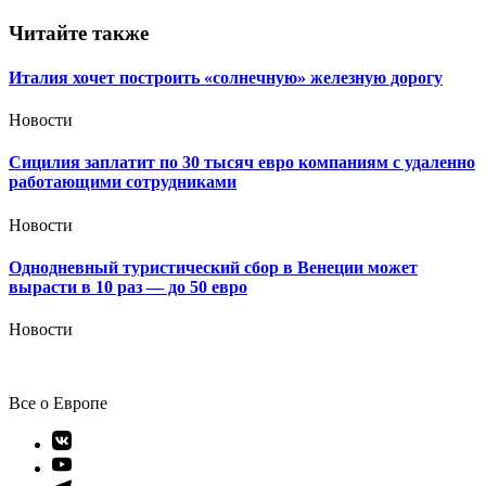
записям
Читайте также
Италия хочет построить «солнечную» железную дорогу
Новости
Сицилия заплатит по 30 тысяч евро компаниям с удаленно
работающими сотрудниками
Новости
Однодневный туристический сбор в Венеции может
вырасти в 10 раз — до 50 евро
Новости
Все о Европе
Элемент
меню
Элемент
меню