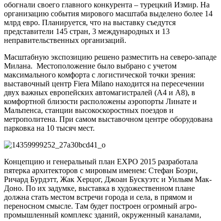
обогнали своего главного конкурента – турецкий Измир. На
организацию события мирового масштаба выделено более 14
млрд евро. Планируется, что на выставку съедутся
представители 145 стран, 3 международных и 13
неправительственных организаций.
Масштабную экспозицию решено разместить на северо-западе
Милана. Местоположение было выбрано с учетом
максимального комфорта с логистической точки зрения:
выставочный центр Fiera Milano находится на пересечении
двух важных европейских автомагистралей (А4 и А8), в
комфортной близости расположены аэропорты Линате и
Мальпенса, станции высокоскоростных поездов и
метрополитена. При самом выставочном центре оборудована
парковка на 10 тысяч мест.
Концепцию и генеральный план EXPO 2015 разработала
пятерка архитекторов с мировым именем: Стефан Боэри,
Ричард Бурдэтт, Жак Херцог, Джоан Бускуэтс и Уильям Мак-
Доно. По их задумке, выставка в художественном плане
должна стать местом встречи города и села, в прямом и
переносном смысле. Там будет построен огромный агро-
промышленный комплекс зданий, окруженный каналами,