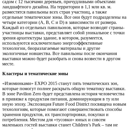
садом с 12 тысячами деревьев, причудливыми объектами
ландшафтного дизайна. На территории в 1,1 млн кв. м.
разместятся павильоны всех стран участниц, а также
отдельные тематические зоны. Все они будут подразделены на
четыре категории (A, B, C и D) в зависимости от размера.
Каждый из отдельных павильонов, которые возводят страны-
участницы выставки, представляет собой уникальное с точки
зрения архитектуры здание, в котором, разумеется,
используются исключительно энергоэффективные
технологии, биоразлагаемые материалы и другие
экологичные новшества. Все павильоны после окончания
выставки можно будет разобрать и снова возвести в другом
месте.
Кластеры и тематические зоны
«Изюминками» EXPO 2015 станут пять тематических зон,
которые помогут полнее раскрыть общую тематику выставки.
В зоне Pavilion Zero будет представлена история человечества
в привязке к продуктам питания, доминирующим в ту или
иную эпоху. Экспозиция Future Food District посвящена новым
технологиям, которые помогают совершенствовать способы
хранения продуктов, их транспортировки, покупки и
потребления. Местом для «тусовки» юных и совсем
маленьких гостей выставки станет Children’s Park – там не