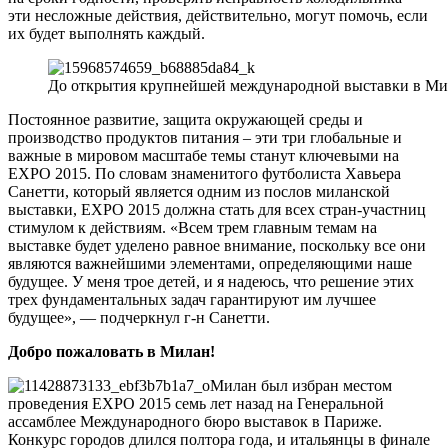
эти несложные действия, действительно, могут помочь, если
их будет выполнять каждый.
До открытия крупнейшей международной выставки в Мила
Постоянное развитие, защита окружающей среды и
производство продуктов питания – эти три глобальные и
важные в мировом масштабе темы станут ключевыми на
EXPO 2015. По словам знаменитого футболиста Хавьера
Санетти, который является одним из послов миланской
выставки, EXPO 2015 должна стать для всех стран-участниц
стимулом к действиям. «Всем трем главным темам на
выставке будет уделено равное внимание, поскольку все они
являются важнейшими элементами, определяющими наше
будущее. У меня трое детей, и я надеюсь, что решение этих
трех фундаментальных задач гарантируют им лучшее
будущее», — подчеркнул г-н Санетти.
Добро пожаловать в Милан!
Милан был избран местом
проведения EXPO 2015 семь лет назад на Генеральной
ассамблее Международного бюро выставок в Париже.
Конкурс городов длился полтора года, и итальянцы в финале