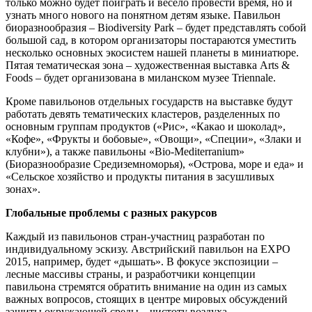
только можно будет поиграть и весело провести время, но и
узнать много нового на понятном детям языке. Павильон
биоразнообразия – Biodiversity Park – будет представлять собой
большой сад, в котором организаторы постараются уместить
несколько основных экосистем нашей планеты в миниатюре.
Пятая тематическая зона – художественная выставка Arts &
Foods – будет организована в миланском музее Triennale.
Кроме павильонов отдельных государств на выставке будут
работать девять тематических кластеров, разделенных по
основным группам продуктов («Рис», «Какао и шоколад»,
«Кофе», «Фрукты и бобовые», «Овощи», «Специи», «Злаки и
клубни»), а также павильоны «Bio-Mediterranium»
(Биоразнообразие Средиземноморья), «Острова, море и еда» и
«Сельское хозяйство и продукты питания в засушливых
зонах».
Глобальные проблемы с разных ракурсов
Каждый из павильонов стран-участниц разработан по
индивидуальному эскизу. Австрийский павильон на EXPO
2015, например, будет «дышать». В фокусе экспозиции –
лесные массивы страны, и разработчики концепции
павильона стремятся обратить внимание на один из самых
важных вопросов, стоящих в центре мировых обсуждений
защиты окружающей среды – чистоту воздуха.