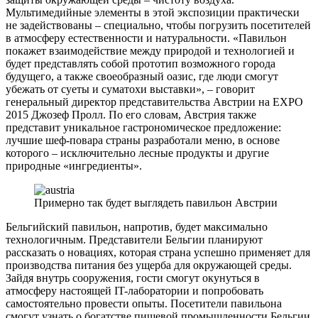
Мультимедийные элементы в этой экспозиции практически
не задействованы – специально, чтобы погрузить посетителей
в атмосферу естественности и натуральности. «Павильон
покажет взаимодействие между природой и технологией и
будет представлять собой прототип возможного города
будущего, а также своеобразный оазис, где люди смогут
убежать от суеты и суматохи выставки», – говорит
генеральный директор представительства Австрии на EXPO
2015 Джозеф Пролл. По его словам, Австрия также
представит уникальное гастрономическое предложение:
лучшие шеф-повара страны разработали меню, в основе
которого – исключительно лесные продукты и другие
природные «ингредиенты».
Примерно так будет выглядеть павильон Австрии
Бельгийский павильон, напротив, будет максимально
технологичным. Представители Бельгии планируют
рассказать о новациях, которая страна успешно применяет для
производства питания без ущерба для окружающей среды.
Зайдя внутрь сооружения, гости смогут окунуться в
атмосферу настоящей IT-лаборатории и попробовать
самостоятельно провести опыты. Посетители павильона
смогут узнать о богатстве пищевой промышленности Бельгии