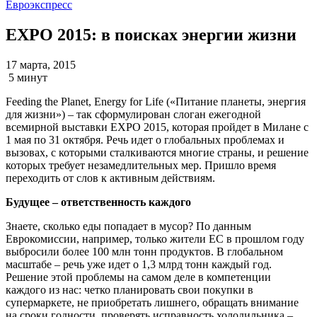
Евроэкспресс
EXPO 2015: в поисках энергии жизни
17 марта, 2015
5 минут
Feeding the Planet, Energy for Life («Питание планеты, энергия
для жизни») – так сформулирован слоган ежегодной
всемирной выставки EXPO 2015, которая пройдет в Милане с
1 мая по 31 октября. Речь идет о глобальных проблемах и
вызовах, с которыми сталкиваются многие страны, и решение
которых требует незамедлительных мер. Пришло время
переходить от слов к активным действиям.
Будущее – ответственность каждого
Знаете, сколько еды попадает в мусор? По данным
Еврокомиссии, например, только жители ЕC в прошлом году
выбросили более 100 млн тонн продуктов. В глобальном
масштабе – речь уже идет о 1,3 млрд тонн каждый год.
Решение этой проблемы на самом деле в компетенции
каждого из нас: четко планировать свои покупки в
супермаркете, не приобретать лишнего, обращать внимание
на сроки годности, проверять исправность холодильника –