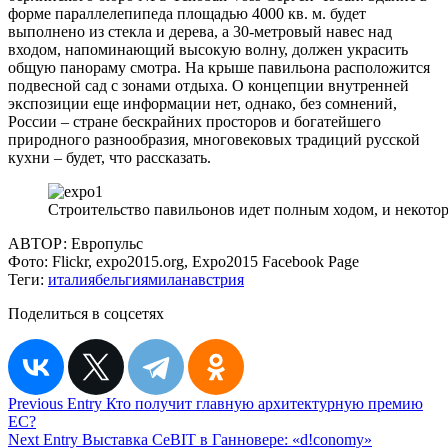
форме параллелепипеда площадью 4000 кв. м. будет
выполнено из стекла и дерева, а 30-метровый навес над
входом, напоминающий высокую волну, должен украсить
общую панораму смотра. На крыше павильона расположится
подвесной сад с зонами отдыха. О концепции внутренней
экспозиции еще информации нет, однако, без сомнений,
России – стране бескрайних просторов и богатейшего
природного разнообразия, многовековых традиций русской
кухни – будет, что рассказать.
Строительство павильонов идет полным ходом, и некото
АВТОР:
Европульс
Фото:
Flickr, expo2015.org, Expo2015 Facebook Page
Теги:
италия
бельгия
милан
австрия
Поделиться в соцсетях
Навигация
Previous Entry
Кто получит главную архитектурную премию
ЕС?
по
Next Entry
Выставка CeBIT в Ганновере: «d!conomy»