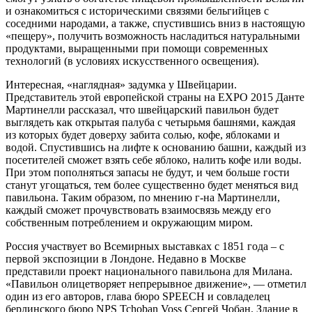
и ознакомиться с историческими связями бельгийцев с
соседними народами, а также, спустившись вниз в настоящую
«пещеру», получить возможность насладиться натуральными
продуктами, выращенными при помощи современных
технологий (в условиях искусственного освещения).
Интересная, «наглядная» задумка у Швейцарии.
Представитель этой европейской страны на EXPO 2015 Данте
Мартинелли рассказал, что швейцарский павильон будет
выглядеть как открытая палуба с четырьмя башнями, каждая
из которых будет доверху забита солью, кофе, яблоками и
водой. Спустившись на лифте к основанию башни, каждый из
посетителей сможет взять себе яблоко, налить кофе или воды.
При этом пополняться запасы не будут, и чем больше гости
станут угощаться, тем более существенно будет меняться вид
павильона. Таким образом, по мнению г-на Мартинелли,
каждый сможет прочувствовать взаимосвязь между его
собственным потреблением и окружающим миром.
Россия участвует во Всемирных выставках с 1851 года – с
первой экспозиции в Лондоне. Недавно в Москве
представили проект национального павильона для Милана.
«Павильон олицетворяет непрерывное движение», — отметил
один из его авторов, глава бюро SPEECH и совладелец
берлинского бюро NPS Tchoban Voss Сергей Чобан. Здание в