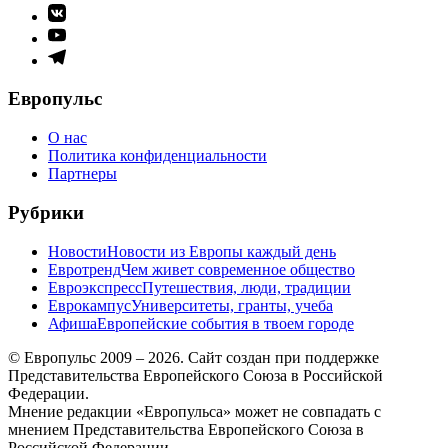
Элемент
меню
Элемент
меню
Элемент
меню
Европульс
О нас
Политика конфиденциальности
Партнеры
Рубрики
Новости
Новости из Европы каждый день
Евротренд
Чем живет современное общество
Евроэкспресс
Путешествия, люди, традиции
Еврокампус
Университеты, гранты, учеба
Афиша
Европейские события в твоем городе
© Европульс 2009 – 2026. Сайт создан при поддержке
Представительства Европейского Союза в Российской
Федерации.
Мнение редакции «Европульса» может не совпадать с
мнением Представительства Европейского Союза в
Российской Федерации.