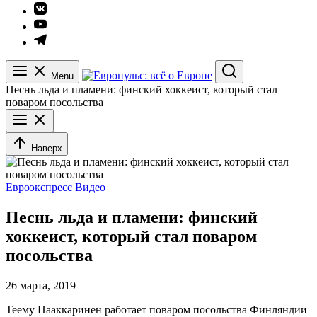
Элемент
меню
Элемент
меню
Элемент
меню
Menu
Search
Песнь льда и пламени: финский хоккеист, который стал
поваром посольства
Наверх
Евроэкспресс
Видео
Песнь льда и пламени: финский
хоккеист, который стал поваром
посольства
26 марта, 2019
Теему Пааккаринен работает поваром посольства Финляндии