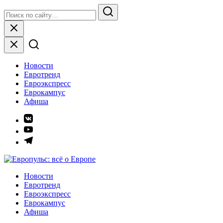
Skip
Search
to
for:
Search
content
Close
Новости
Евротренд
Евроэкспресс
Еврокампус
Афиша
Элемент
меню
Элемент
меню
Элемент
меню
Европульс: всё о Европе
Новости
Евротренд
Евроэкспресс
Еврокампус
Афиша