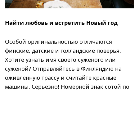
Найти любовь и встретить Новый год
Особой оригинальностью отличаются
финские, датские и голландские поверья.
Хотите узнать имя своего суженого или
суженой? Отправляйтесь в Финляндию на
оживленную трассу и считайте красные
машины. Серьезно! Номерной знак сотой по
счету запомните – именно такие инициалы
будут у того или той, кто предназначен вам
судьбой. Второй вариант: в ночь Ивана
Купалы можно положить под подушку семь
разных цветков, и тогда ваша вторая