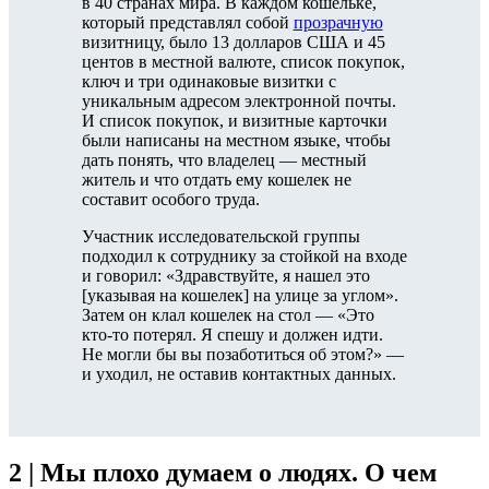
в 40 странах мира. В каждом кошельке,
который представлял собой
прозрачную
визитницу, было 13 долларов США и 45
центов в местной валюте, список покупок,
ключ и три одинаковые визитки с
уникальным адресом электронной почты.
И список покупок, и визитные карточки
были написаны на местном языке, чтобы
дать понять, что владелец — местный
житель и что отдать ему кошелек не
составит особого труда.
Участник исследовательской группы
подходил к сотруднику за стойкой на входе
и говорил: «Здравствуйте, я нашел это
[указывая на кошелек] на улице за углом».
Затем он клал кошелек на стол — «Это
кто-то потерял. Я спешу и должен идти.
Не могли бы вы позаботиться об этом?» —
и уходил, не оставив контактных данных.
2 | Мы плохо думаем о людях. О чем