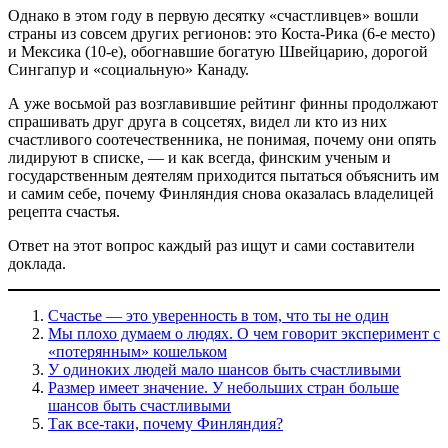
Однако в этом году в первую десятку «счастливцев» вошли
страны из совсем других регионов: это Коста-Рика (6-е место)
и Мексика (10-е), обогнавшие богатую Швейцарию, дорогой
Сингапур и «социальную» Канаду.
А уже восьмой раз возглавившие рейтинг финны продолжают
спрашивать друг друга в соцсетях, видел ли кто из них
счастливого соотечественника, не понимая, почему они опять
лидируют в списке, — и как всегда, финским ученым и
государственным деятелям приходится пытаться объяснить им
и самим себе, почему Финляндия снова оказалась владелицей
рецепта счастья.
Ответ на этот вопрос каждый раз ищут и сами составители
доклада.
Счастье — это уверенность в том, что ты не один
Мы плохо думаем о людях. О чем говорит эксперимент с
«потерянным» кошельком
У одиноких людей мало шансов быть счастливыми
Размер имеет значение. У небольших стран больше
шансов быть счастливыми
Так все-таки, почему Финляндия?