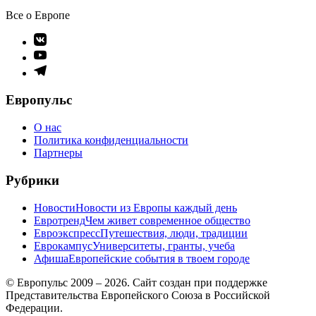
Все о Европе
Элемент
меню
Элемент
меню
Элемент
меню
Европульс
О нас
Политика конфиденциальности
Партнеры
Рубрики
Новости
Новости из Европы каждый день
Евротренд
Чем живет современное общество
Евроэкспресс
Путешествия, люди, традиции
Еврокампус
Университеты, гранты, учеба
Афиша
Европейские события в твоем городе
© Европульс 2009 – 2026. Сайт создан при поддержке
Представительства Европейского Союза в Российской
Федерации.