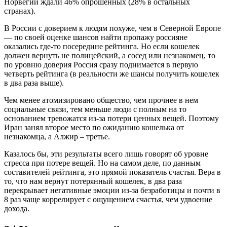
Норвегии ждали 46% опрошенных (28% в остальных
странах).
В России с доверием к людям похуже, чем в Северной Европе
— по своей оценке шансов найти пропажу россияне
оказались где-то посередине рейтинга. Но если кошелек
должен вернуть не полицейский, а сосед или незнакомец, то
по уровню доверия Россия сразу поднимается в первую
четверть рейтинга (в реальности же шансы получить кошелек
в два раза выше).
Чем менее атомизировано общество, чем прочнее в нем
социальные связи, тем меньше люди с полным на то
основанием тревожатся из-за потери ценных вещей. Поэтому
Иран занял второе место по ожиданию кошелька от
незнакомца, а Алжир – третье.
Казалось бы, эти результаты всего лишь говорят об уровне
стресса при потере вещей. Но на самом деле, по данным
составителей рейтинга, это прямой показатель счастья. Вера в
то, что нам вернут потерянный кошелек, в два раза
перекрывает негативные эмоции из-за безработицы и почти в
8 раз чаще коррелирует с ощущением счастья, чем удвоение
дохода.