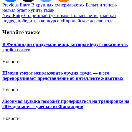
Навигация
Previous Entry
В крупных супермаркетах Бельгии теперь
нельзя будет купить табак
по
Next Entry
Старинный бук помог Польше четвертый раз
записям
подряд победить в конкурсе «Европейское дерево года»
Читайте также
В Финляндии придумали очки, которые будут показывать
грибы в лесу
Новости
Шмели умеют использовать орудия труда — и это
переворачивает представление об интеллекте животных
Новости
Любимая музыка поможет продержаться на тренировке на
20% дольше — ученые из Финляндии
Новости