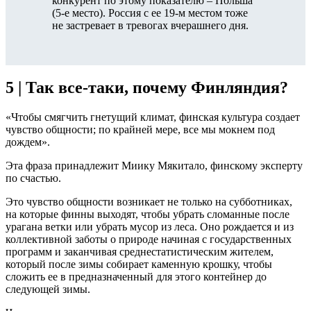
конкурент по этому показателю – Польша
(5-е место). Россия с ее 19-м местом тоже
не застревает в тревогах вчерашнего дня.
5 |
Так все-таки, почему Финляндия?
«Чтобы смягчить гнетущий климат, финская культура создает
чувство общности; по крайней мере, все мы мокнем под
дождем».
Эта фраза принадлежит Миику Мякитало, финскому эксперту
по счастью.
Это чувство общности возникает не только на субботниках,
на которые финны выходят, чтобы убрать сломанные после
урагана ветки или убрать мусор из леса. Оно рождается и из
коллективной заботы о природе начиная с государственных
программ и заканчивая среднестатистическим жителем,
который после зимы собирает каменную крошку, чтобы
сложить ее в предназначенный для этого контейнер до
следующей зимы.