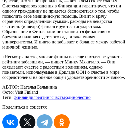
Чувство, что ты не пропадешь, — вот в чем секрет счастья.
Система здравоохранения в Финляндии гарантирует, что ни
одному гражданину не придется беспокоиться о том, чтобы
позволить себе медицинскую помощь. Визит к врачу
ограничен определенной суммой, расходы на лекарства
частично (и щедро) финансируются государством.
Образование в Финляндии не становится финансовым
бременем начиная с детского сада и заканчивая
университетом. И никто не забывает о балансе между работой
и личной жизнью.
«Несмотря на это, многие финны все еще находят результаты
рейтинга забавными, — пишет Миику Мякитало. — Они
связывают счастье с радостным волнением, однако
показатели, используемые в Докладе ООН о счастье в мире,
сосредоточены на оценке общей удовлетворенности жизнью».
АВТОР:
Наталья Балынина
Фото:
Visit Finland
Теги:
финляндия
рейтинг
счастье
одиночество
Поделиться в соцсетях