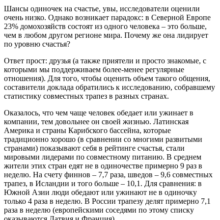
Шансы одиночек на счастье, увы, исследователи оценили
очень низко. Однако возникает парадокс: в Северной Европе
23% домохозяйств состоят из одного человека – это больше,
чем в любом другом регионе мира. Почему же она лидирует
по уровню счастья?
Ответ прост: друзья (а также приятели и просто знакомые, с
которыми мы поддерживаем более-менее регулярные
отношения). Для того, чтобы оценить объем такого общения,
составители доклада обратились к исследованию, собравшему
статистику совместных трапез в разных странах.
Оказалось, что чем чаще человек обедает или ужинает в
компании, тем довольнее он своей жизнью. Латинская
Америка и страны Карибского бассейна, которые
традиционно хорошо (в сравнении со многими развитыми
странами) показывают себя в рейтинге счастья, стали
мировыми лидерами по совместному питанию. В среднем
жители этих стран едят не в одиночестве примерно 9 раз в
неделю. На счету финнов – 7,7 раза, шведов – 9,6 совместных
трапез, в Исландии и того больше – 10,1. Для сравнения: в
Южной Азии люди обедают или ужинают не в одиночку
только 4 раза в неделю. В России трапезу делят примерно 7,1
раза в неделю (европейскими соседями по этому списку
оказываются Латвия и Франция).