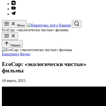
Элемент
меню
Элемент
меню
Элемент
меню
Menu
Search
EcoCup: «экологически чистые» фильмы
Наверх
Евротренд
Видео
EcoCup: «экологически чистые»
фильмы
18 марта, 2015