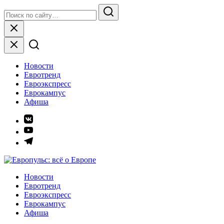
Skip
Search
to
for:
Search
content
Close
Новости
Евротренд
Евроэкспресс
Еврокампус
Афиша
Элемент
меню
Элемент
меню
Элемент
меню
Европульс: всё о Европе
Новости
Евротренд
Евроэкспресс
Еврокампус
Афиша