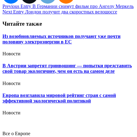
Навигация
Previous Entry
В Германии снимут фильм про Ангелу Меркель
Next Entry
Лондон получит два скоростных велошоссе
по
записям
Читайте также
Из возобновляемых источников получают уже почти
половину электроэнергии в ЕС
Новости
В Австрии запретят гринвошинг — попытки представить
свой товар экологичнее, чем он есть на самом деле
Новости
Европа возглавила мировой рейтинг стран с самой
эффективной экологической политикой
Новости
Все о Европе