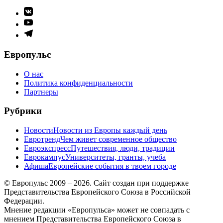
Элемент
меню
Элемент
меню
Элемент
меню
Европульс
О нас
Политика конфиденциальности
Партнеры
Рубрики
Новости
Новости из Европы каждый день
Евротренд
Чем живет современное общество
Евроэкспресс
Путешествия, люди, традиции
Еврокампус
Университеты, гранты, учеба
Афиша
Европейские события в твоем городе
© Европульс 2009 – 2026. Сайт создан при поддержке
Представительства Европейского Союза в Российской
Федерации.
Мнение редакции «Европульса» может не совпадать с
мнением Представительства Европейского Союза в