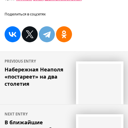
Поделиться в соцсетях
Навигация
PREVIOUS ENTRY
по
Набережная Неаполя
«постареет» на два
записям
столетия
NEXT ENTRY
В ближайшие