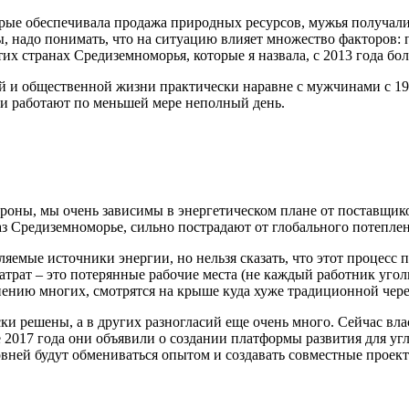
орые обеспечивала продажа природных ресурсов, мужья получали
ы, надо понимать, что на ситуацию влияет множество факторов:
их странах Средиземноморья, которые я назвала, с 2013 года бо
и общественной жизни практически наравне с мужчинами с 1970-
ии работают по меньшей мере неполный день.
роны, мы очень зависимы в энергетическом плане от поставщико
аз Средиземноморье, сильно пострадают от глобального потеплен
яемые источники энергии, но нельзя сказать, что этот процесс 
затрат – это потерянные рабочие места (не каждый работник уго
нению многих, смотрятся на крыше куда хуже традиционной чер
и решены, а в других разногласий еще очень много. Сейчас вла
 2017 года они объявили о создании платформы развития для у
овней будут обмениваться опытом и создавать совместные проек