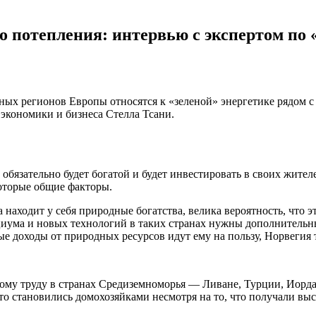
ого потепления: интервью с экспертом по
азных регионов Европы относятся к «зеленой» энергетике рядом 
 экономики и бизнеса Стелла Тсани.
на обязательно будет богатой и будет инвестировать в своих жи
оторые общие факторы.
находит у себя природные богатства, велика вероятность, что эт
циума и новых технологий в таких странах нужны дополнительны
е доходы от природных ресурсов идут ему на пользу, Норвегия 
кому труду в странах Средиземноморья — Ливане, Турции, Иорда
о становились домохозяйками несмотря на то, что получали выс