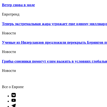
Ветер снова в моде
Евротренд
Теперь экстремальная жара угрожает еще одному миллиард
Новости
Ученые из Нидерландов предложили перекрыть Берингов п
Новости
Грибы-союзники помогут елям выжить в условиях глобальн
Новости
Все о Европе
Элемент
меню
Элемент
меню
Элемент