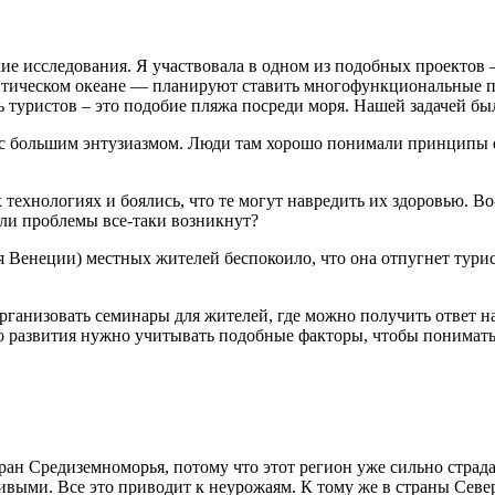
ие исследования. Я участвовала в одном из подобных проектов 
антическом океане — планируют ставить многофункциональные 
ть туристов – это подобие пляжа посреди моря. Нашей задачей бы
 с большим энтузиазмом. Люди там хорошо понимали принципы е
ехнологиях и боялись, что те могут навредить их здоровью. Во
сли проблемы все-таки возникнут?
Венеции) местных жителей беспокоило, что она отпугнет турист
ганизовать семинары для жителей, где можно получить ответ на
о развития нужно учитывать подобные факторы, чтобы понимать
ан Средиземноморья, потому что этот регион уже сильно страдае
дливыми. Все это приводит к неурожаям. К тому же в страны С