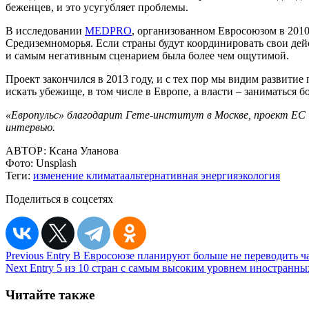
беженцев, и это усугубляет проблемы.
В исследовании
MEDPRO
, организованном Евросоюзом в 201
Средиземноморья. Если страны будут координировать свои дей
и самым негативным сценарием была более чем ощутимой.
Проект закончился в 2013 году, и с тех пор мы видим развит
искать убежище, в том числе в Европе, а власти – заниматься 
«Европульс» благодарит Гете-институт в Москве, проект ЕС 
интервью.
АВТОР:
Ксана Уланова
Фото:
Unsplash
Теги:
изменение климата
альтернативная энергия
экология
Поделиться в соцсетях
Навигация
Previous Entry
В Евросоюзе планируют больше не переводить ч
Next Entry
5 из 10 стран с самым высоким уровнем иностранны
по
записям
Читайте также