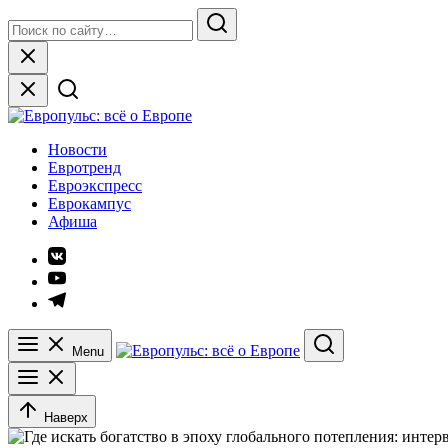
Skip
Search
to
for:
Search
content
Close
Европульс: всё о Европе
Новости
Евротренд
Евроэкспресс
Еврокампус
Афиша
Элемент
меню
Элемент
меню
Элемент
меню
Menu
Search
Наверх