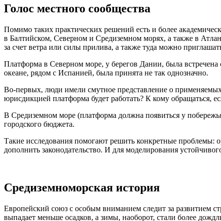
Голос местного сообщества
Помимо таких практических решений есть и более академическ
в Балтийском, Северном и Средиземном морях, а также в Атл
за счет ветра или силы прилива, а также туда можно приглаша
Платформа в Северном море, у берегов Дании, была встречена
океане, рядом с Испанией, была принята не так однозначно.
Во-первых, люди имели смутное представление о применяемых т
юрисдикцией платформа будет работать? К кому обращаться, е
В Средиземном море (платформа должна появиться у побережья 
городского бюджета.
Такие исследования помогают решить конкретные проблемы: ор
дополнить законодательство. И для моделирования устойчивог
Средиземноморская история
Европейский союз с особым вниманием следит за развитием стр
выпадает меньше осадков, а зимы, наоборот, стали более дож