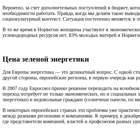
Вероятно, за счет дополнительных поступлений в бюджет, кот
необходимости работать. Правда, когда мы делаем такие вывод
социокультурный контекст. Ситуация постепенно меняется: в эт
В то же время в Норвегии женщины участвуют в экономической 
углеводородных ресурсов нет. 83% молодых матерей в Норвег
Цена зеленой энергетики
Для Европы энергетика — это деликатный вопрос. С одной сто
другой стороны, европейские регионы, в первую очередь как р
В 2007 году Евросоюз принял решение переходить на возобновл
переход потребует не только экономических, но и социальных 
энергетики) и недовольные граждане (солнечные панели, по м
В некоторых европейских странах эти проблемы уже практическ
между разными регионами и компаниями. К примеру, в декабре
где представители компаний, властей и профсоюзов разных ур