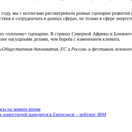
0 году, мы с коллегами рассматривали разные сценарии развит
ствия и сотрудничать в разных сферах, не только в сфере энер
ие по «плохому» сценарию. В странах Северной Африки и Ближне
более насущными делами, чем борьба с изменением климата.
«Общественная дипломатия. ЕС и Россия» и фестиваль зеленог
асы на зимнее время
х инвестиций находятся в Евросоюзе – рейтинг IBM