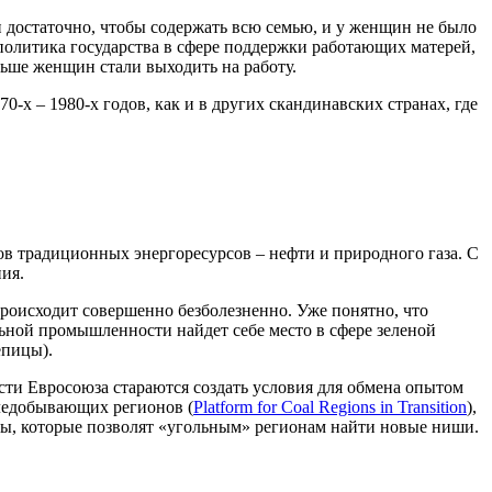
 достаточно, чтобы содержать всю семью, и у женщин не было
 политика государства в сфере поддержки работающих матерей,
льше женщин стали выходить на работу.
х – 1980-х годов, как и в других скандинавских странах, где
в традиционных энергоресурсов – нефти и природного газа. С
ия.
происходит совершенно безболезненно. Уже понятно, что
льной промышленности найдет себе место в сфере зеленой
епицы).
сти Евросоюза стараются создать условия для обмена опытом
гледобывающих регионов (
Platform for Coal Regions in Transition
),
ты, которые позволят «угольным» регионам найти новые ниши.