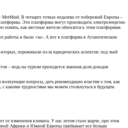
– MerMaid. В четырех точках недалеко от побережий Европы –
платформы. Эти платформы могут производить электроэнергию
ло понять, как местные жители обносятся к этим платформам.
е работы и были «за». А вот в платформа в Атлантическом
-вторых, переживали из-за юридических аспектов: под чьей
ов – ведь на туризм приходится львиная доля доходов
 волнующие вопросы, дать рекомендации властям о том, как
, с какими трудностями мы можем столкнуться в будущем.
т от изменения климата. У нас летом стало жарче, при этом
еверной Африки и Южной Европы прибывает все больше