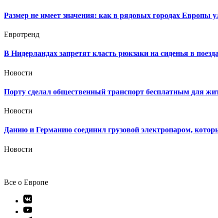
Размер не имеет значения: как в рядовых городах Европы
Евротренд
В Нидерландах запретят класть рюкзаки на сиденья в поезда
Новости
Порту сделал общественный транспорт бесплатным для жи
Новости
Данию и Германию соединил грузовой электропаром, которы
Новости
Все о Европе
Элемент
меню
Элемент
меню