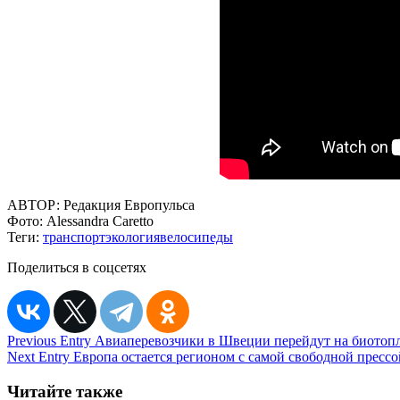
АВТОР:
Редакция Европульса
Фото:
Alessandra Caretto
Теги:
транспорт
экология
велосипеды
Поделиться в соцсетях
Навигация
Previous Entry
Авиаперевозчики в Швеции перейдут на биотопл
Next Entry
Европа остается регионом с самой свободной прессо
по
записям
Читайте также