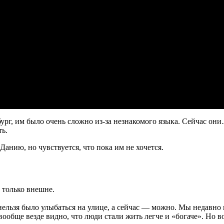
рбург, им было очень сложно из-за незнакомого языка. Сейчас он
ть.
Данию, но чувствуется, что пока им не хочется.
 только внешне.
х нельзя было улыбаться на улице, а сейчас — можно. Мы недавно 
ообще везде видно, что люди стали жить легче и «богаче». Но в