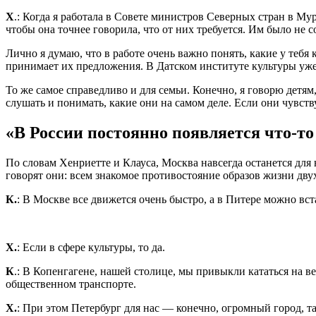
Х
.: Когда я работала в Совете министров Северных стран в Му
чтобы она точнее говорила, что от них требуется. Им было не с
Лично я думаю, что в работе очень важно понять, какие у тебя
принимает их предложения. В Датском институте культуры уже 
То же самое справедливо и для семьи. Конечно, я говорю детям,
слушать и понимать, какие они на самом деле. Если они чувств
«В России постоянно появляется что-то
По словам Хенриетте и Клауса, Москва навсегда останется для
говорят они: всем знакомое противостояние образов жизни дву
К.
: В Москве все движется очень быстро, а в Питере можно вст
Х.
: Если в сфере культуры, то да.
К
.: В Копенгагене, нашей столице, мы привыкли кататься на в
общественном транспорте.
Х.
: При этом Петербург для нас — конечно, огромный город, т