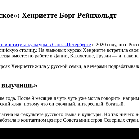
сское»: Хенриетте Борг Рейнхольдт
го института культуры в Санкт-Петербурге
в 2020 году, но с Рос
ссийскую столицу. На языковых курсах Хенриетте встретила свое
егда вместе: по работе в Дании, Казахстане, Грузии — и, наконе
сах Хенриетте жила у русской семьи, а вечерами подрабатывала 
не выучишь»
ше года. После 9 месяцев я чуть-чуть уже могла говорить: напри
сский язык, потому что он сложный, интересный, богатый.
гена на факультете русского языка и культуры. Но так ничего не
аботала в контактном центре Совета министров Северных стран,