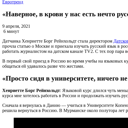
Евротренд
«Наверное, в крови у нас есть нечто ру
9 апреля, 2021
6 минут
Датчанка Хенриетте Борг Рейнхольдт стала директором
Датско
прочла статью о Москве и приехала изучать русский язык в ро
работать журналистом на датском канале TV2. С тех пор пара вс
В первый свой приезд в Россию во время учебы на языковых кур
общаться ей удавалось разве что жестами.
«Просто сидя в университете, ничего 
Хенриетте Борг Рейнхольдт
: Языковой курс длился чуть мень
курса мне хотелось работать в России и продолжать изучать ру
Сначала я вернулась в Данию — учиться в Университете Копенга
решила вернуться в Россию. В Мурманске около полутора лет р