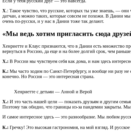
Если у тебя русский друг — это навсегда.
Х
.: Такое чувство, что русские, которых ты уже знаешь, — он
датчан, а можно таких, которые совсем не похожи. В Дании мы 
очень по-русски, и у нас в Дании тоже так делают.
«Мы ведь хотим пригласить сюда друзей 
Хенриетте и Клаус признаются, что в Дании есть множество пр
вернуться в Россию, да еще и на более долгий срок, чем раньше
Х.:
В России мы чувствуем себя как дома, и нам здесь интересн
К.:
Мы часто ходим по Санкт-Петербургу, и вообще ни разу не 
конечно. Но Россия — это интересная страна.
Хенриетте с детьми — Анной и Верой
Х.:
И это часть нашей цели — показать друзьям и другим семья
Поэтому так обидно, что границы из-за пандемии закрыты. Мы ве
И самое интересное здесь — это разнообразие. Мы любим русс
К.:
Гречку! Это высокая гастрономия, на мой взгляд. И русско