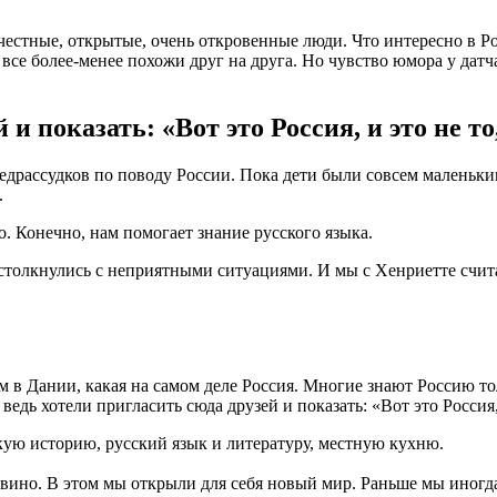
и честные, открытые, очень откровенные люди. Что интересно в Р
все более-менее похожи друг на друга. Но чувство юмора у датч
и показать: «Вот это Россия, и это не то
едрассудков по поводу России. Пока дети были совсем маленьки
.
о. Конечно, нам помогает знание русского языка.
столкнулись с неприятными ситуациями. И мы с Хенриетте счита
м в Дании, какая на самом деле Россия. Многие знают Россию то
дь хотели пригласить сюда друзей и показать: «Вот это Россия, 
кую историю, русский язык и литературу, местную кухню.
е вино. В этом мы открыли для себя новый мир. Раньше мы иног