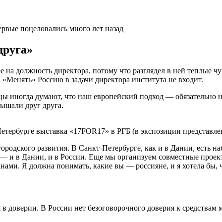
ервые поцеловались много лет назад
друга»
е на должность директора, потому что разглядел в ней теплые чу
«Менять» Россию в задачи директора института не входит.
йцы иногда думают, что наш европейский подход — обязательно 
лышали друг друга.
етербурге выставка «17FOR17» в РГБ (в экспозиции представле
 городского развития. В Санкт-Петербурге, как и в Дании, есть
— и в Дании, и в России. Еще мы организуем совместные проект
нами. Я должна понимать, какие вы — россияне, и я хотела бы,
я в доверии. В России нет безоговорочного доверия к средства