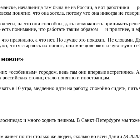
рманске, начальница там была не из России, а вот работники — р
овсем понятно, что она хотела, потому что она никогда не говори
 коллеги, на что они способны, дать возможность принимать реше
есть понимание, что работать таким образом — и приятнее, и э
 что правильно, а что нет. Но лучше это показать. Не словами. 
уют, что я стараюсь их понять, они мне доверяют и чувствуют се
 новое»
 них «особенным» городом, ведь там они впервые встретились. А
х российских столиц стало понятно и иностранцам.
авать в 10 утра, медленно идти на работу, спокойно сидеть, пит
елосипедах и много ходить пешком. В Санкт-Петербурге мы тоже
ам живет почти столько же людей, сколько во всей Дании
(В 2020