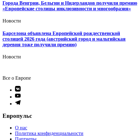
Города Венгрии, Бельгии и Нидерландов получили премию
«Европейские столицы инклюзивности и многообразия»
Новости
Барселона объявлена Европейской рождественской
столицей 2026 года (австрийский город и мальтийская
деревня тоже получили премию)
Новости
Все о Европе
Элемент
меню
Элемент
меню
Элемент
меню
Европульс
О нас
Политика конфиденциальности
Партнеры