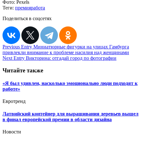
Фото:
Pexels
Теги:
премия
работа
Поделиться в соцсетях
Навигация
Previous Entry
Миниатюрные фигурки на улицах Гамбурга
привлекли внимание к проблеме насилия над женщинами
по
Next Entry
Викторина: отгадай город по фотографии
записям
Читайте также
«Я был удивлен, насколько эмоционально люди подходят к
работе»
Евротренд
Латвийский контейнер для выращивания деревьев вышел
в финал европейской премии в области дизайна
Новости