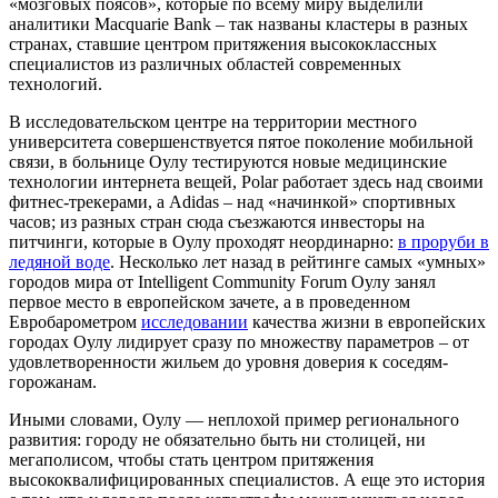
«мозговых поясов», которые по всему миру выделили
аналитики Macquarie Bank – так названы кластеры в разных
странах, ставшие центром притяжения высококлассных
специалистов из различных областей современных
технологий.
В исследовательском центре на территории местного
университета совершенствуется пятое поколение мобильной
связи, в больнице Оулу тестируются новые медицинские
технологии интернета вещей, Polar работает здесь над своими
фитнес-трекерами, а Adidas – над «начинкой» спортивных
часов; из разных стран сюда съезжаются инвесторы на
питчинги, которые в Оулу проходят неординарно:
в проруби в
ледяной воде
. Несколько лет назад в рейтинге самых «умных»
городов мира от Intelligent Community Forum Оулу занял
первое место в европейском зачете, а в проведенном
Евробарометром
исследовании
качества жизни в европейских
городах Оулу лидирует сразу по множеству параметров – от
удовлетворенности жильем до уровня доверия к соседям-
горожанам.
Иными словами, Оулу — неплохой пример регионального
развития: городу не обязательно быть ни столицей, ни
мегаполисом, чтобы стать центром притяжения
высококвалифицированных специалистов. А еще это история