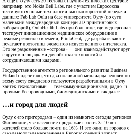
А еще в Оулу есть 20 тестовых научно-технических центров:
например, это Nokia Bell Labs, где с участием Евросоюза
тестируются новые технологии высокоскоростной передачи
данных; Fab Lab Oulu на базе университета Оулу (по сути,
маленький международный концерн 3D-принтинговых
лабораторий), OuluHealth Labs при больнице, где медперсонал
тестирует инновационное медицинское оборудование в
режиме реального времени; PrintoCent, где разрабатывают и
печатают прототипы элементов искусственного интеллекта.
Это не разрозненные «острова» — они взаимодействуют друг
с другом площадками для обкатки технологий и
сотрудничающими кадрами.
Государственное агентство регионального развития Business
Finland подсчитало, что два половиной миллиарда человек по
всему свету ежедневно пользуются разработанными в Оулу
хайтек-технологиями — телекоммуникационными, радио- и
прочими беспроводными, биомедицинскими и так далее.
…и город для людей
Оулу с его пригородами – один из немногих сегодня регионов
Финляндии, чье население продолжает расти. За 10 лет
жителей стало больше почти на 16%. И это один из городов с
самым молодым населением в Европе: средний возраст