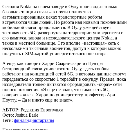
Сегодня Nokia на своем заводе в Оулу производит только
базовые станции связи – в почти полностью
автоматизированных цехах транспортные роботы
встречаются чаще людей. Но работа над новыми поколениями
мобильной связи продолжается. В Оулу уже действует
тестовая сеть 5G, развернутая на территории университета и
его кампуса, завода и исследовательского центра Nokia, а
также в местной больнице. Это вполне «настоящая» сеть с
несколькими тысячами абонентов, доступ к которой можно
получить с SIM-картой университетского оператора.
А еще, как говорит Харри Саарнисаари из Центра
беспроводной связи университета Оулу, здесь сообща
работают над концепцией сетей 6G, в которых данные смогут
передаваться со скоростью 1 терабайт в секунду. Правда, пока
исследователи только пытаются сформировать «образ» сети
нового поколения. «Я еще не знаю, что такое сеть 6G, –
говорит коллега Харри по университету, профессор Ари
Поутту. – Да и никто еще не знает».
АВТОР:
Редакция Европульса
Фото:
Joshua Earle
Теги:
финляндия
стартапы