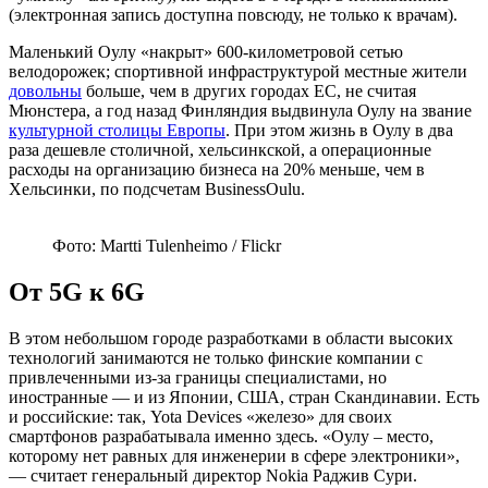
(электронная запись доступна повсюду, не только к врачам).
Маленький Оулу «накрыт» 600-километровой сетью
велодорожек; спортивной инфраструктурой местные жители
довольны
больше, чем в других городах ЕС, не считая
Мюнстера, а год назад Финляндия выдвинула Оулу на звание
культурной столицы Европы
. При этом жизнь в Оулу в два
раза дешевле столичной, хельсинкской, а операционные
расходы на организацию бизнеса на 20% меньше, чем в
Хельсинки, по подсчетам BusinessOulu.
Фото: Martti Tulenheimo / Flickr
От 5
G к 6
G
В этом небольшом городе разработками в области высоких
технологий занимаются не только финские компании с
привлеченными из-за границы специалистами, но
иностранные — и из Японии, США, стран Скандинавии. Есть
и российские: так, Yota Devices «железо» для своих
смартфонов разрабатывала именно здесь. «Оулу – место,
которому нет равных для инженерии в сфере электроники»,
— считает генеральный директор Nokia Раджив Сури.