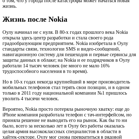
о том, что у города после катастрофы может начаться новая
жизнь.
Жизнь после
Nokia
Оулу начинал не с нуля. В 80-х годах прошлого века Nokia
открыла здесь центр разработки и стала своего рода
градообразующим предприятием. Nokia изобретала в Оулу
стандарты связи, технологии SMS и видео-сообщений,
навигационную систему для пешеходов и первые сервисы для
защиты данных в облаке; на Nokia и ее подрядчиков в Оулу
работали 14 тысяч человек (не много не мало 16%
трудоспособного населения в то время).
Но в 10-х годах некогда крупнейший в мире производитель
мобильных телефонов стал терять свои позиции, и в одном
только в 2011 году национальной компании №1 пришлось
уволить 4 тысячи человек.
Вероятно, Nokia просто потеряла рыночную хватку: еще до
iPhone компания разработала телефон с тач-интерфейсом, но
приняла решение не выводить его на рынок. Как бы то ни
было, всего за несколько лет в Оулу без работы оказалась
целая армия высококлассных специалистов в области в
хайтек-секторе. Оулу мог снова превратиться в рядовой