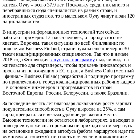
жителя Оулу – всего 37,9 лет. Поскольку среди них много и
перебравшихся сюда специалистов из разных стран, и
иностранных студентов, то в маленьком Оулу живут люди 120
национальностей.
В индустрии информационных технологий там сейчас
работают примерно 12 тысяч человек, и городу этого не
хватает. Впрочем, такая ситуация по всей Финляндии: по
подсчетам Business Finland, стране нужны еще примерно 30
тысяч квалифицированных специалистов. Так что в начале
2018 года Финляндия
запустила программу
выдачи вида на
жительство для стартаперов, чтобы привлечь инноваторов и
проекты из не входящих в ЕС стран, а Business Oulu (местный
«филиал» Business Finland) разработал 3-годичную программу
по привлечению в город квалифицированных рабочих кадров
– в основном инженеров и программистов из стран
Восточной Европы, России, Белоруссии, а также Бразилии.
За последние десять лет благодаря локальному росту зарплат
покупательная способность в Оулу выросла на 25%, а сам
город превратился в весьма удобное для жизни место.
Высокие технологии не остаются в лабораториях, а выходят в
повседневную жизнь: горожанам не приходится ни мерзнуть
на остановке в ожидании автобуса (работа маршрутов идет по
«умному» алгоритму), ни сидеть в очереди в поликлинике