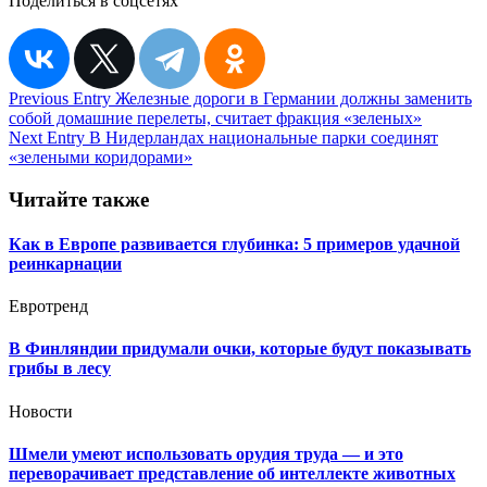
Поделиться в соцсетях
Навигация
Previous Entry
Железные дороги в Германии должны заменить
собой домашние перелеты, считает фракция «зеленых»
по
Next Entry
В Нидерландах национальные парки соединят
записям
«зелеными коридорами»
Читайте также
Как в Европе развивается глубинка: 5 примеров удачной
реинкарнации
Евротренд
В Финляндии придумали очки, которые будут показывать
грибы в лесу
Новости
Шмели умеют использовать орудия труда — и это
переворачивает представление об интеллекте животных