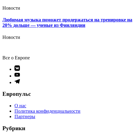
Новости
Любимая музыка поможет продержаться на тренировке на
20% дольше — ученые из Финляндии
Новости
Все о Европе
Элемент
меню
Элемент
меню
Элемент
меню
Европульс
О нас
Политика конфиденциальности
Партнеры
Рубрики