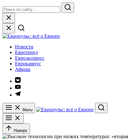
Skip
Search
to
for:
Search
content
Close
Европульс: всё о Европе
Новости
Евротренд
Евроэкспресс
Еврокампус
Афиша
Элемент
меню
Элемент
меню
Элемент
меню
Menu
Search
Наверх