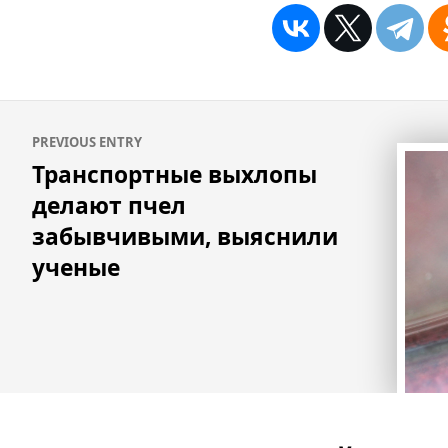
Навигация
PREVIOUS ENTRY
по
Транспортные выхлопы
записям
делают пчел
забывчивыми, выяснили
ученые