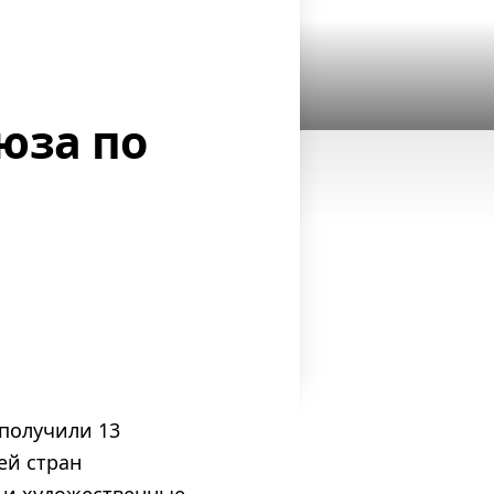
юза по
получили 13
ей стран