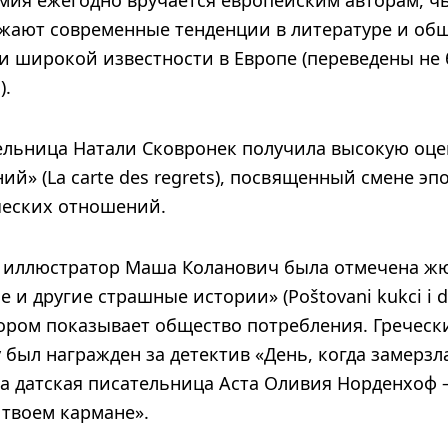
емия ежегодно вручается европейским авторам, ч
жают современные тенденции в литературе и об
и широкой известности в Европе (переведены не 
).
ельница Натали Сковронек получила высокую оце
ий» (La carte des regrets), посвященный смене эп
ческих отношений.
и иллюстратор Маша Коланович была отмечена ж
и другие страшные истории» (Poštovani kukci i dru
мором показывает общество потребления. Греческ
 был награжден за детектив «День, когда замерзла
 а датская писательница Аста Оливия Норденхоф 
 твоем кармане».