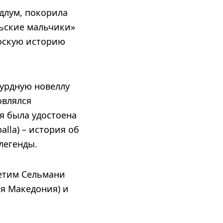
длум, покорила
льские мальчики»
офскую историю
урдную новеллу
овлялся
я была удостоена
alla) – история об
легенды.
петим Сельмани
ая Македония) и