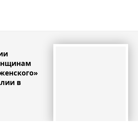
ии
енщинам
«женского»
лии в