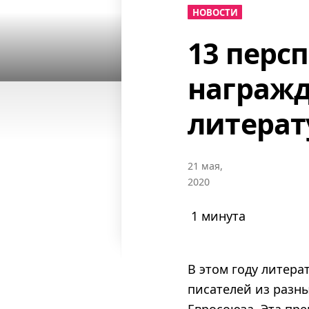
НОВОСТИ
13 перс
награжд
литерат
21 мая,
2020
1 минута
В этом году литер
писателей из разны