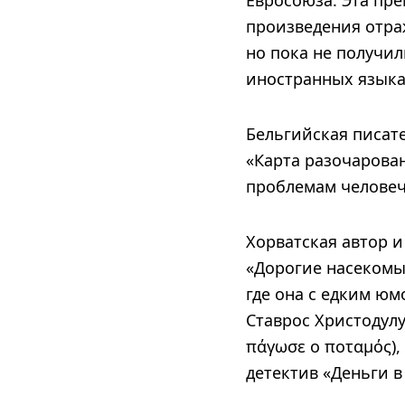
Евросоюза. Эта пр
произведения отра
но пока не получил
иностранных языка
Бельгийская писат
«Карта разочарован
проблемам челове
Хорватская автор 
«Дорогие насекомые 
где она с едким ю
Ставрос Христодулу
πάγωσε ο ποταμός),
детектив «Деньги в