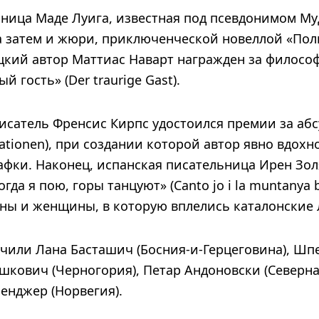
ьница Маде Луига, известная под псевдонимом Му
 а затем и жюри, приключенческой новеллой «По
мецкий автор Маттиас Наварт награжден за филос
 гость» (Der traurige Gast).
сатель Френсис Кирпс удостоился премии за абс
ationen), при создании которой автор явно вдохн
фки. Наконец, испанская писательница Ирен Зол
гда я пою, горы танцуют» (Canto jo i la muntanya b
ы и женщины, в которую вплелись каталонские 
чили Лана Басташич (Босния-и-Герцеговина), Ш
ошкович (Черногория), Петар Андоновски (Северн
енджер (Норвегия).