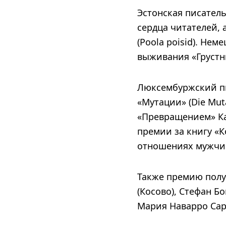
Эстонская писател
сердца читателей,
(Poola poisid). Не
выживания «Грустный
Люксембуржский пи
«Мутации» (Die Mut
«Превращением» Ка
премии за книгу «Ко
отношениях мужчин
Также премию полу
(Косово), Стефан Б
Мария Наварро Сар