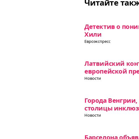
Читайте так
Детектив о пон
Хили
Евроэкспресс
Латвийский кон
европейской пр
Новости
Города Венгрии
столицы инклюз
Новости
Барселона объяв