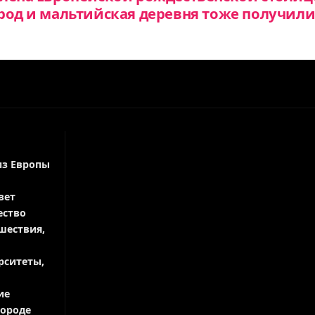
род и мальтийская деревня тоже получил
из Европы
вет
ество
шествия,
рситеты,
ие
городе