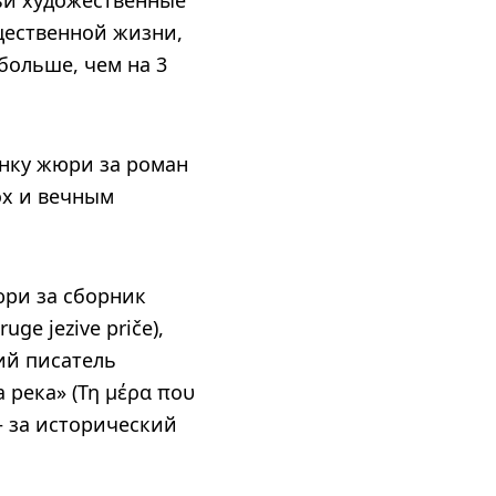
ьи художественные
щественной жизни,
больше, чем на 3
нку жюри за роман
ох и вечным
юри за сборник
ge jezive priče),
ий писатель
 река» (Τη μέρα που
– за исторический