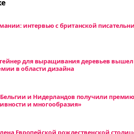
же
имании: интервью с британской писатель
тейнер для выращивания деревьев вышел
емии в области дизайна
, Бельгии и Нидерландов получили преми
ивности и многообразия»
лена Европейской рождественской столице