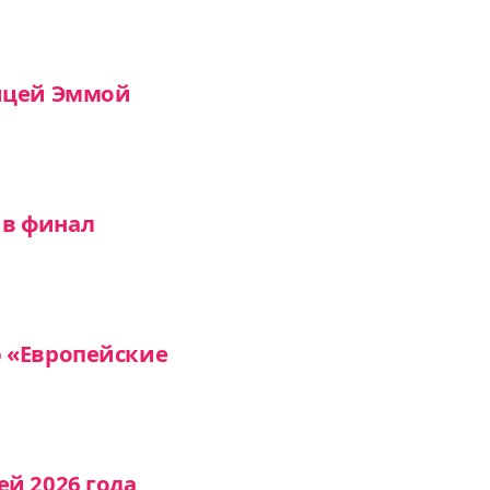
ницей Эммой
 в финал
ю «Европейские
й 2026 года