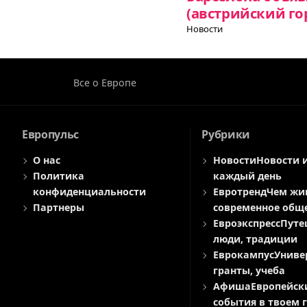
(австрийский го
Новости
Все о Европе
Европульс
Рубрики
О нас
Новости
Новости 
Политика
каждый день
конфиденциальности
Евротренд
Чем жи
Партнеры
современное общ
Евроэкспресс
Путе
люди, традиции
Еврокампус
Униве
гранты, учеба
Афиша
Европейск
события в твоем 