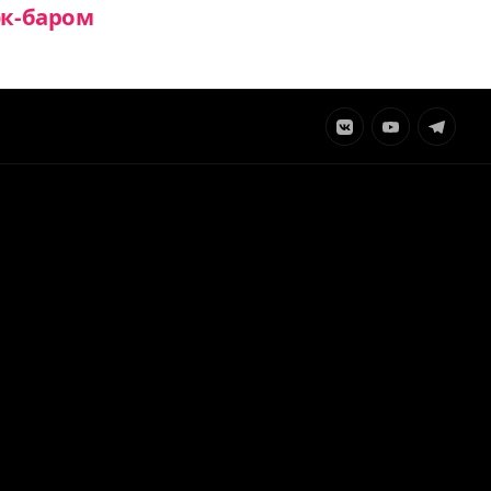
эк-баром
Элемент
Элемент
Элемент
меню
меню
меню