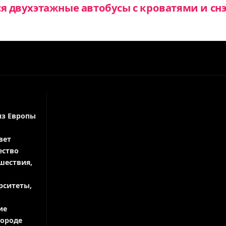
ся двухэтажные автобусы с кроватями и сн
из Европы
вет
ество
шествия,
рситеты,
ие
городе