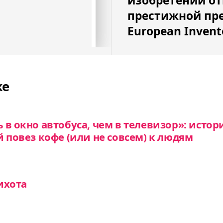
изобретений о
престижной пр
European Invent
же
 в окно автобуса, чем в телевизор»: исто
й повез кофе (или не совсем) к людям
ихота