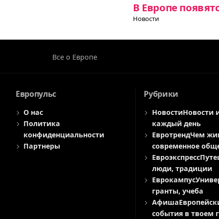
В Европе появят
Новости
Все о Европе
Европульс
Рубрики
О нас
Новости
Новости 
Политика
каждый день
конфиденциальности
Евротренд
Чем жи
Партнеры
современное общ
Евроэкспресс
Путе
люди, традиции
Еврокампус
Униве
гранты, учеба
Афиша
Европейск
события в твоем 