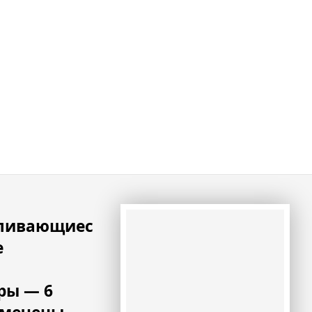
вливающиес
е
ры — 6