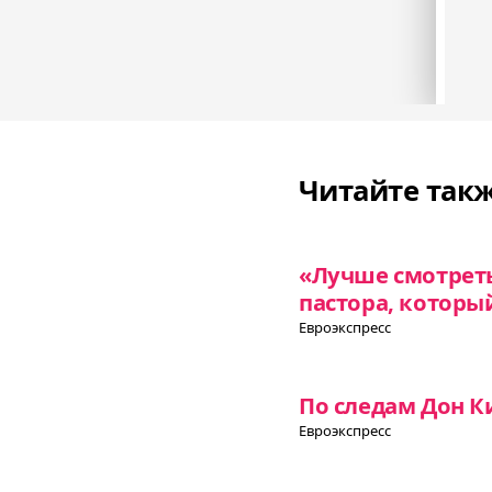
Читайте так
«Лучше смотреть
пастора, которы
Евроэкспресс
По следам Дон К
Евроэкспресс