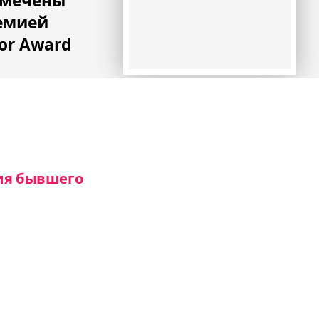
тмечены
емией
or Award
рия бывшего