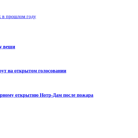
х в прошлом году
ту вещи
ерут на открытом голосовании
орному открытию Нотр-Дам после пожара