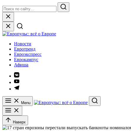
Skip
Search
to
for:
Search
content
Close
Европульс: всё о Европе
Новости
Евротренд
Евроэкспресс
Еврокампус
Афиша
Элемент
меню
Элемент
меню
Элемент
меню
Menu
Search
Наверх