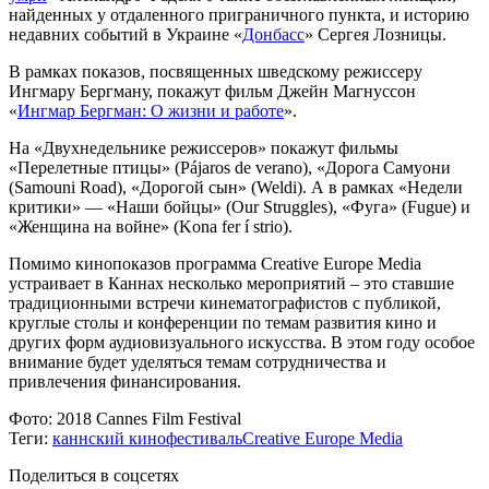
найденных у отдаленного приграничного пункта, и историю
недавних событий в Украине «
Донбасс
» Сергея Лозницы.
В рамках показов, посвященных шведскому режиссеру
Ингмару Бергману, покажут фильм Джейн Магнуссон
«
Ингмар Бергман: О жизни и работе
».
На «Двухнедельнике режиссеров» покажут фильмы
«Перелетные птицы» (Pájaros de verano), «Дорога Самуони
(Samouni Road), «Дорогой сын» (Weldi). А в рамках «Недели
критики» — «Наши бойцы» (Our Struggles), «Фуга» (Fugue) и
«Женщина на войне» (Kona fer í strio).
Помимо кинопоказов программа Creative Europe Media
устраивает в Каннах несколько мероприятий – это ставшие
традиционными встречи кинематографистов с публикой,
круглые столы и конференции по темам развития кино и
других форм аудиовизуального искусства. В этом году особое
внимание будет уделяться темам сотрудничества и
привлечения финансирования.
Фото:
2018 Cannes Film Festival
Теги:
каннский кинофестиваль
Creative Europe Media
Поделиться в соцсетях