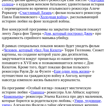
солнца
» о курдском женском батальоне; удивительная история
с перемещением во времени итальянского режиссера Аличе
Рорвахер «
Счастливый Лазарь
»; фильм польского режиссера
Павла Павликовского «
Холодная война
», рассказывающий
историю любви на фоне холодной войны.
Вне конкурсной программы на закрытии фестиваля покажут
ленту Ларса фон Триера «
Дом, который построил Джек
» про
одержимость серийного маньяка-убийцу.
В рамках специальных показов можно будет увидеть фильм
«
Человек, который убил Дон Кихота
» Терри Гиллиама. Сюжет
картины, на создание которой ушло два десятилетия,
закручивается вокруг пришельца из нашего времени,
попавшего в XVII век и познакомившегося лично с Дон
Кихотом. Кроме того, будет показан фильм польского
режиссера Рауля Де ла Фуэнте «
Еще один день жизни
» о
путешествии на гражданскую войну в Анголу, которое
навсегда изменило жизнь бывалого журналиста.
На программе «Особый взгляд» покажут мистическую
историю любви «
Граница
» режиссера Али Аббаси; картину
«
Браконьеры
» режиссера Этьена Каллоса про двух мальчиков,
которые борются за родительскую любовь; «
Умри, чудовище,
умри
» Алехандро Фаделя о тайне обезглавленных женщин,