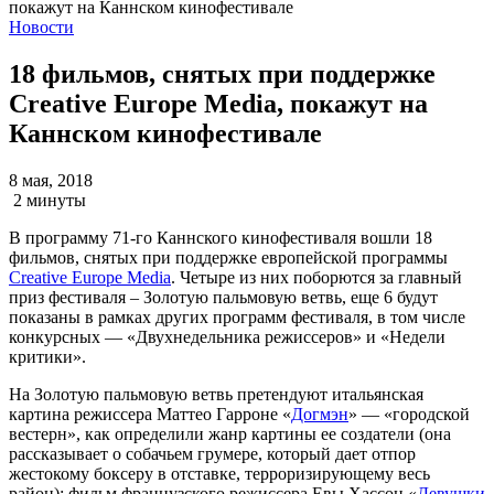
Новости
18 фильмов, снятых при поддержке
Creative Europe Media, покажут на
Каннском кинофестивале
8 мая, 2018
2 минуты
В программу 71-го Каннского кинофестиваля вошли 18
фильмов, снятых при поддержке европейской программы
Creative Europe Media
. Четыре из них поборются за главный
приз фестиваля – Золотую пальмовую ветвь, еще 6 будут
показаны в рамках других программ фестиваля, в том числе
конкурсных — «Двухнедельника режиссеров» и «Недели
критики».
На Золотую пальмовую ветвь претендуют итальянская
картина режиссера Маттео Гарроне «
Догмэн
» — «городской
вестерн», как определили жанр картины ее создатели (она
рассказывает о собачьем грумере, который дает отпор
жестокому боксеру в отставке, терроризирующему весь
район); фильм французского режиссера Евы Хассон «
Девушки