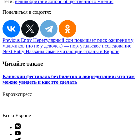
Теги:
великобритания
опрос общественного мнения
Поделиться в соцсетях
Навигация
Previous Entry
Нерегулярный сон повышает риск ожирения у
мальчиков (но не у девочек) — португальское исследование
по
Next Entry
Названы самые читающие страны в Европе
записям
Читайте также
Каннский фестиваль без билетов и аккредитации: что там
можно увидеть и как это сделать
Евроэкспресс
Все о Европе
Элемент
меню
Элемент
меню
Элемент