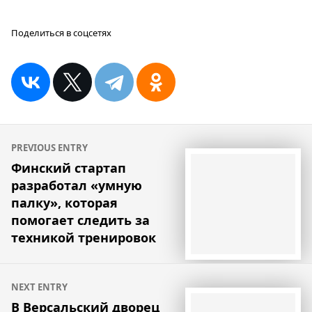
Поделиться в соцсетях
Навигация
PREVIOUS ENTRY
по
Финский стартап
разработал «умную
записям
палку», которая
помогает следить за
техникой тренировок
NEXT ENTRY
В Версальский дворец