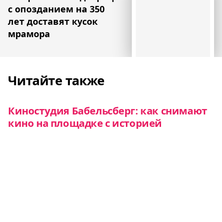
с опозданием на 350
лет доставят кусок
мрамора
Читайте также
Киностудия Бабельсберг: как снимают
кино на площадке с историей
Евроэкспресс
Латвийский контейнер для
выращивания деревьев вышел в
финал европейской премии в области
дизайна
Новости