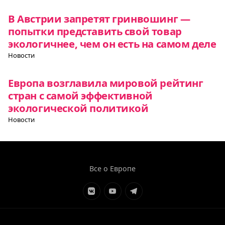
В Австрии запретят гринвошинг —
попытки представить свой товар
экологичнее, чем он есть на самом деле
Новости
Европа возглавила мировой рейтинг
стран с самой эффективной
экологической политикой
Новости
Все о Европе
Элемент
Элемент
Элемент
меню
меню
меню