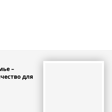
мье –
чество для