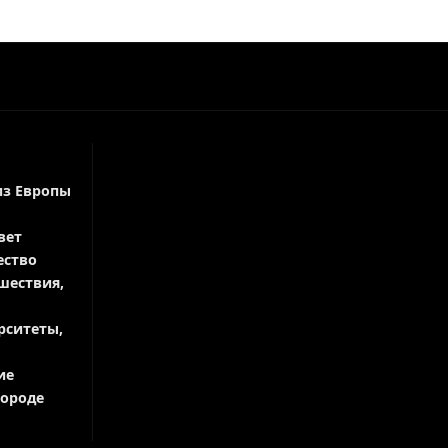
из Европы
вет
ество
шествия,
рситеты,
ие
городе