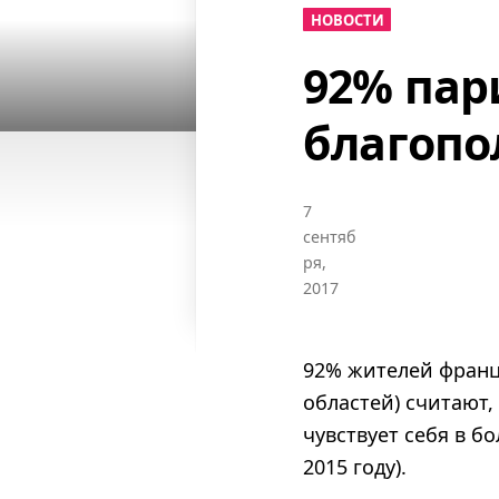
НОВОСТИ
92% пар
благопо
7
сентяб
ря,
2017
92% жителей франц
областей) считают,
чувствует себя в б
2015 году).