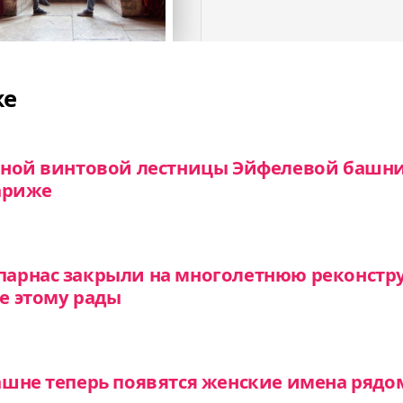
же
рной винтовой лестницы Эйфелевой башни
ариже
арнас закрыли на многолетнюю реконстр
е этому рады
ашне теперь появятся женские имена рядо