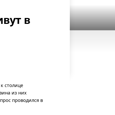
ивут в
к столице
вина из них
опрос проводился в