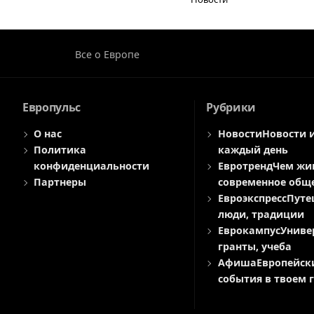
Все о Европе
Европульс
Рубрики
О нас
Новости
Новости 
Политика
каждый день
конфиденциальности
Евротренд
Чем жи
Партнеры
современное общ
Евроэкспресс
Путе
люди, традиции
Еврокампус
Униве
гранты, учеба
Афиша
Европейск
события в твоем 