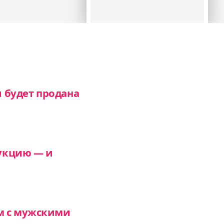
 будет продана
укцию — и
м с мужскими