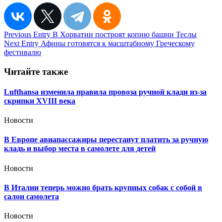
Навигация
Previous Entry
В Хорватии построят копию башни Теслы
Next Entry
Афины готовятся к масштабному Греческому
по
фестивалю
записям
Читайте также
Lufthansa изменила правила провоза ручной клади из-за
скрипки XVIII века
Новости
В Европе авиапассажиры перестанут платить за ручную
кладь и выбор места в самолете для детей
Новости
В Италии теперь можно брать крупных собак с собой в
салон самолета
Новости