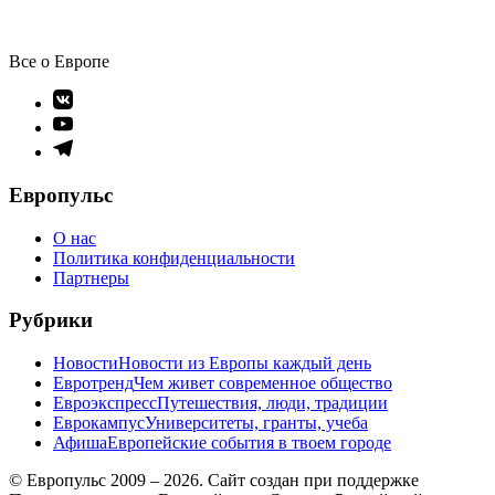
Все о Европе
Элемент
меню
Элемент
меню
Элемент
меню
Европульс
О нас
Политика конфиденциальности
Партнеры
Рубрики
Новости
Новости из Европы каждый день
Евротренд
Чем живет современное общество
Евроэкспресс
Путешествия, люди, традиции
Еврокампус
Университеты, гранты, учеба
Афиша
Европейские события в твоем городе
© Европульс 2009 – 2026. Сайт создан при поддержке