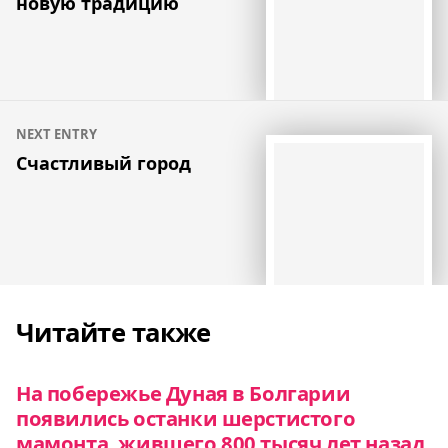
новую традицию
записям
NEXT ENTRY
Счастливый город
Читайте также
На побережье Дуная в Болгарии
появились останки шерстистого
мамонта, жившего 800 тысяч лет назад