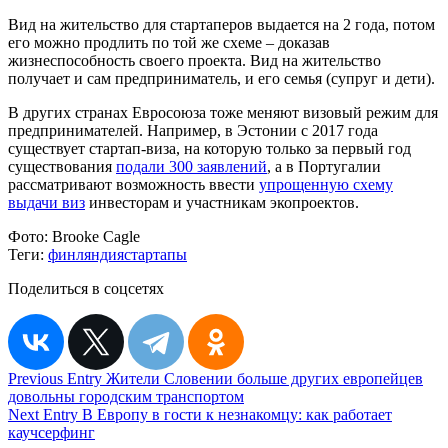
Вид на жительство для стартаперов выдается на 2 года, потом
его можно продлить по той же схеме – доказав
жизнеспособность своего проекта. Вид на жительство
получает и сам предприниматель, и его семья (супруг и дети).
В других странах Евросоюза тоже меняют визовый режим для
предпринимателей. Например, в Эстонии с 2017 года
существует стартап-виза, на которую только за первый год
существования
подали 300 заявлений
, а в Португалии
рассматривают возможность ввести
упрощенную схему
выдачи виз
инвесторам и участникам экопроектов.
Фото:
Brooke Cagle
Теги:
финляндия
стартапы
Поделиться в соцсетях
Навигация
Previous Entry
Жители Словении больше других европейцев
довольны городским транспортом
по
Next Entry
В Европу в гости к незнакомцу: как работает
записям
каучсерфинг