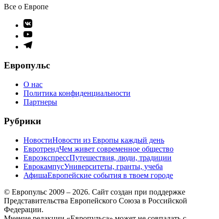
Все о Европе
Элемент
меню
Элемент
меню
Элемент
меню
Европульс
О нас
Политика конфиденциальности
Партнеры
Рубрики
Новости
Новости из Европы каждый день
Евротренд
Чем живет современное общество
Евроэкспресс
Путешествия, люди, традиции
Еврокампус
Университеты, гранты, учеба
Афиша
Европейские события в твоем городе
© Европульс 2009 – 2026. Сайт создан при поддержке
Представительства Европейского Союза в Российской
Федерации.
Мнение редакции «Европульса» может не совпадать с