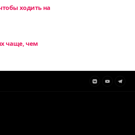
чтобы ходить на
х чаще, чем
Элемент
Элемент
Элемент
меню
меню
меню