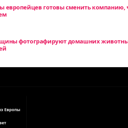
ы европейцев готовы сменить компанию, 
ем
щины фотографируют домашних животны
ей
из Европы
вет