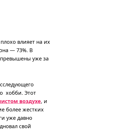
 плохо влияет на их
она — 73%. В
 превышены уже за
исследующего
о хобби. Этот
чистом воздухе
, и
ие более жестких
ги уже давно
дновал свой