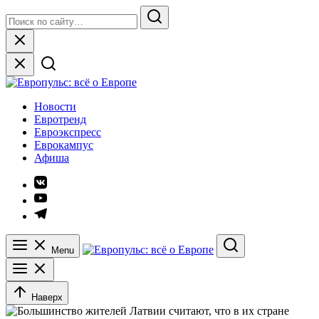
Skip
Search
to
for:
Search
content
Close
Европульс: всё о Европе
Новости
Евротренд
Евроэкспресс
Еврокампус
Афиша
Элемент
меню
Элемент
меню
Элемент
меню
Menu
Search
Наверх