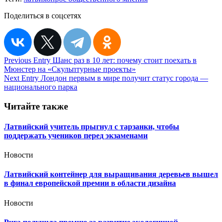
Поделиться в соцсетях
Навигация
Previous Entry
Шанс раз в 10 лет: почему стоит поехать в
Мюнстер на «Скульптурные проекты»
по
Next Entry
Лондон первым в мире получит статус города —
записям
национального парка
Читайте также
Латвийский учитель прыгнул с тарзанки, чтобы
поддержать учеников перед экзаменами
Новости
Латвийский контейнер для выращивания деревьев вышел
в финал европейской премии в области дизайна
Новости