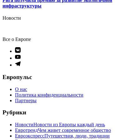
Рига получила премию за развитие экологичной
инфраструктуры
Новости
Все о Европе
Элемент
меню
Элемент
меню
Элемент
меню
Европульс
О нас
Политика конфиденциальности
Партнеры
Рубрики
Новости
Новости из Европы каждый день
Евротренд
Чем живет современное общество
Евроэкспресс
Путешествия, люди, традиции