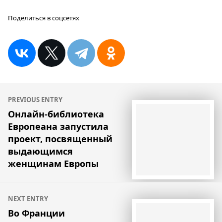
Поделиться в соцсетях
Навигация
PREVIOUS ENTRY
по
Онлайн-библиотека
Европеана запустила
записям
проект, посвященный
выдающимся
женщинам Европы
NEXT ENTRY
Во Франции