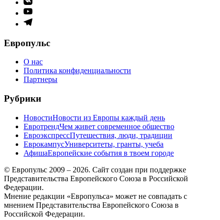
меню
Элемент
меню
Элемент
меню
Европульс
О нас
Политика конфиденциальности
Партнеры
Рубрики
Новости
Новости из Европы каждый день
Евротренд
Чем живет современное общество
Евроэкспресс
Путешествия, люди, традиции
Еврокампус
Университеты, гранты, учеба
Афиша
Европейские события в твоем городе
© Европульс 2009 – 2026. Сайт создан при поддержке
Представительства Европейского Союза в Российской
Федерации.
Мнение редакции «Европульса» может не совпадать с
мнением Представительства Европейского Союза в
Российской Федерации.