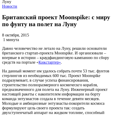
Новости
Британский проект Moonspike: с миру
по фунту на полет на Луну
8 октября, 2015
1 минута
Давно человечество не летало на Луну, решили основатели
британского стартап-проекта Moonspike. И организовали –
впервые в истории – краудфандинговую кампанию по сбору
средств на портале «
Кикстартер»
.
На данный момент им удалось собрать почти 53 тыс. фунтов
стерлингов из необходимых 600 тыс. Проект Moonspike
подразумевает, в случае успеха финансирования,
строительство полноразмерного космическго корабля,
предназначенного для полета на Луну. Инженерный проект
настоящей ракеты с накопителем информации на борту
команда энтузиастов создала в течение девяти месяцев.
Молодые и амбициозные энтузиасты-покорители космоса
формулируют цель своего проекта так: создать
двухступенчатый аппарат на жидком топливе, способный