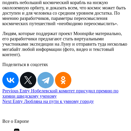
поднять небольшой космический корабль на низкую
околоземную орбиту, и доказать всем, что космос может быть
доступен и для человека со средним уровнем достатка. По
мнению разработчиков, параметры переосмысления
космических путешествий «необходимо переосмыслить».
Людям, которые поддержат проект Moonspike материально,
его разработчики предлагают стать виртуальными
участниками экспедиции на Луну и отправить туда несколько
мегабайт любой информации (фото, видео и текстовый
контент).
Поделиться в соцсетях
Навигация
Previous Entry
Нобелевский комитет присудил премию по
химии шведскому ученому
по
Next Entry
Любляна на пути к умному городу
записям
Все о Европе
Элемент