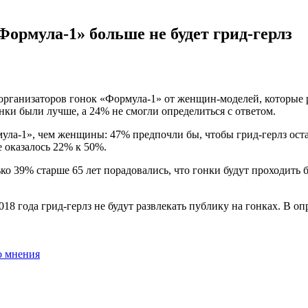
Формула-1» больше не будет грид-герлз
 организаторов гонок «Формула-1» от женщин-моделей, которы
нки были лучше, а 24% не смогли определиться с ответом.
а-1», чем женщины: 47% предпочли бы, чтобы грид-герлз остал
 оказалось 22% к 50%.
ько 39% старше 65 лет порадовались, что гонки будут проходить 
2018 года грид-герлз не будут развлекать публику на гонках. В 
о мнения