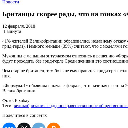
Новости
Британцы скорее рады, что на гонках «
12 февраля, 2018
1 минута
41% жителей Великобритании обрадовались недавнему отказу
грид-герлз). Немного меньше (35%) считают, что с моделями го
Мужчины с меньшим энтузиазмом отнеслись к решению «Формул
будут проходить без грид-герлз.Среди женщин это соотношение
Чем старше британец, тем больше ему нравятся грид-герлз: тол
них.
«Формула-1» объявила в начале февраля, что начиная с сезона 
Великобритании.
Фото:
Pixabay
Теги:
великобритания
гендерное равенство
опрос общественног
Поделиться в соцсетях