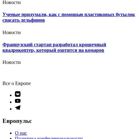
Новости
Ученые придумали, как с помощью пластиковых бутылок
спасать дельфинов
Новости
Французский стартап разработал крошечный
квадрокоптер, который охотится на комаров
Новости
Все о Европе
Элемент
меню
Элемент
меню
Элемент
меню
Европульс
О нас
Политика конфиденциальности