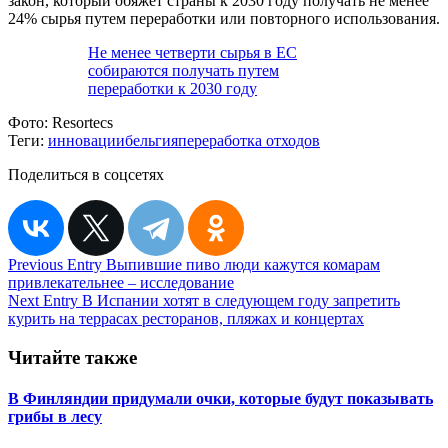
закон, который обяжет страны к 2030 году получать не менее
24% сырья путем переработки или повторного использования.
Не менее четверти сырья в ЕС
собираются получать путем
переработки к 2030 году
Фото:
Resortecs
Теги:
инновации
бельгия
переработка отходов
Поделиться в соцсетях
Навигация
Previous Entry
Выпившие пиво люди кажутся комарам
привлекательнее – исследование
по
Next Entry
В Испании хотят в следующем году запретить
записям
курить на террасах ресторанов, пляжах и концертах
Читайте также
В Финляндии придумали очки, которые будут показывать
грибы в лесу