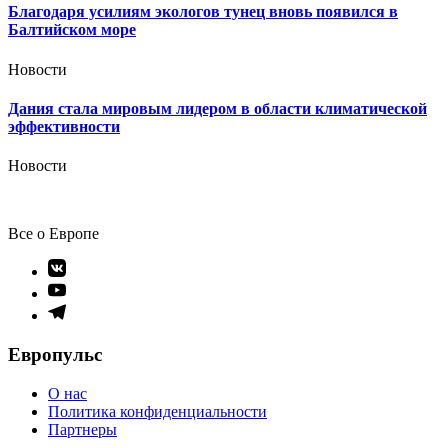
Благодаря усилиям экологов тунец вновь появился в
Балтийском море
Новости
Дания стала мировым лидером в области климатической
эффективности
Новости
Все о Европе
Элемент
меню
Элемент
меню
Элемент
меню
Европульс
О нас
Политика конфиденциальности
Партнеры