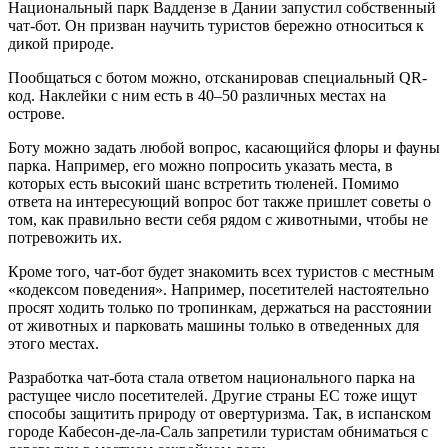
Национальный парк Ваддензе в Дании запустил собственный
чат-бот. Он призван научить туристов бережно относиться к
дикой природе.
Пообщаться с ботом можно, отсканировав специальный QR-
код. Наклейки с ним есть в 40–50 различных местах на
острове.
Боту можно задать любой вопрос, касающийся флоры и фауны
парка. Например, его можно попросить указать места, в
которых есть высокий шанс встретить тюленей. Помимо
ответа на интересующий вопрос бот также пришлет советы о
том, как правильно вести себя рядом с животными, чтобы не
потревожить их.
Кроме того, чат-бот будет знакомить всех туристов с местным
«кодексом поведения». Например, посетителей настоятельно
просят ходить только по тропинкам, держаться на расстоянии
от животных и парковать машины только в отведенных для
этого местах.
Разработка чат-бота стала ответом национального парка на
растущее число посетителей. Другие страны ЕС тоже ищут
способы защитить природу от овертуризма. Так, в испанском
городе Кабесон-де-ла-Саль запретили туристам обниматься с