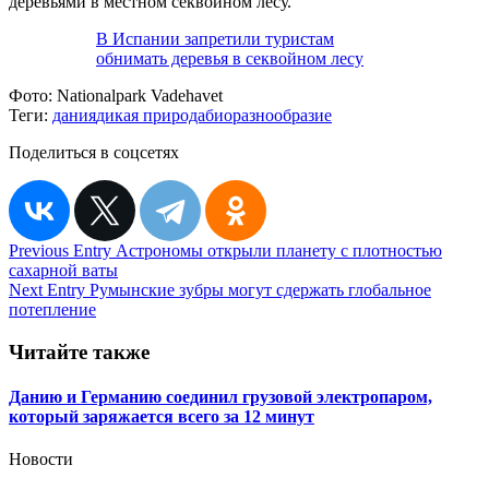
деревьями в местном секвойном лесу.
В Испании запретили туристам
обнимать деревья в секвойном лесу
Фото:
Nationalpark Vadehavet
Теги:
дания
дикая природа
биоразнообразие
Поделиться в соцсетях
Навигация
Previous Entry
Астрономы открыли планету с плотностью
сахарной ваты
по
Next Entry
Румынские зубры могут сдержать глобальное
записям
потепление
Читайте также
Данию и Германию соединил грузовой электропаром,
который заряжается всего за 12 минут
Новости