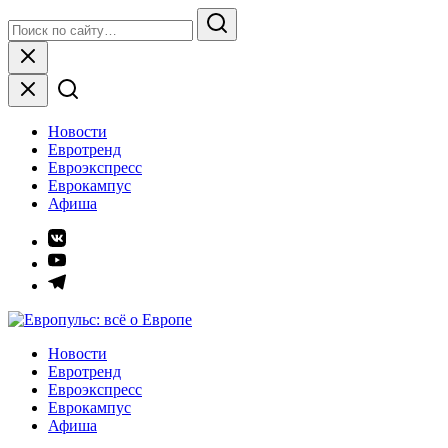
Skip
Search
to
for:
Search
content
Close
Новости
Евротренд
Евроэкспресс
Еврокампус
Афиша
Элемент
меню
Элемент
меню
Элемент
меню
Европульс: всё о Европе
Новости
Евротренд
Евроэкспресс
Еврокампус
Афиша