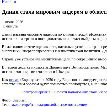
Новости
Дания стала мировым лидером в облас
1 июня, 2026
1 минута
Дания названа мировым лидером по климатической эффективнос
источники энергии и последовательно снижает выбросы парни
В ежегодном отчете оценивается, насколько успешно страны р
энергетики, энергопотребления и климатической политики. Да
Страна уже установила масштабные цели по сокращению выбро
В первой десятке индекса за Данией идут Великобритания, Ма
источников энергии считается и Швеция.
Как
писал
«Европульс», к 2050 году Евросоюз планирует дости
естественным образом будут полностью поглощаться, а не нака
Электроэнергия в ЕС почти наполовину стала «зел
Фото:
Unsplash
Теги:
экология
рейтинг
дания
глобальное потепление