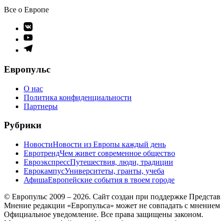
Все о Европе
Элемент
меню
Элемент
меню
Элемент
меню
Европульс
О нас
Политика конфиденциальности
Партнеры
Рубрики
Новости
Новости из Европы каждый день
Евротренд
Чем живет современное общество
Евроэкспресс
Путешествия, люди, традиции
Еврокампус
Университеты, гранты, учеба
Афиша
Европейские события в твоем городе
© Европульс 2009 – 2026. Сайт создан при поддержке Предста
Мнение редакции «Европульса» может не совпадать с мнением
Официальное уведомление. Все права защищены законом.