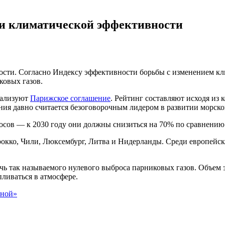
ти климатической эффективности
ти. Согласно Индексу эффективности борьбы с изменением клим
ковых газов.
еализуют
Парижское соглашение
. Рейтинг составляют исходя из 
ния давно считается безоговорочным лидером в развитии морск
сов — к 2030 году они должны снизиться на 70% по сравнению 
рокко, Чили, Люксембург, Литва и Нидерланды. Среди европейс
чь так называемого нулевого выброса парниковых газов. Объем 
пливаться в атмосфере.
еной»