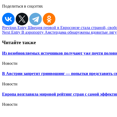
Поделиться в соцсетях
Навигация
Previous Entry
Швеция первой в Евросоюзе стала страной, своб
Next Entry
В аэропорту Амстердама обнаружены ядовитые ляг
по
записям
Читайте также
Из возобновляемых источников получают уже почти полови
Новости
В Австрии запретят гринвошинг — попытки представить сво
Новости
Европа возглавила мировой рейтинг стран с самой эффекти
Новости