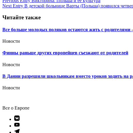
Навигация
Previous Entry
Викторина: Польша и ее культура
Next Entry
В детской больнице Варты (Польша) появился четве
по
записям
Читайте также
Все больше молодых поляков остаются жить с родителями 
Новости
Финны раньше других европейцев съезжают от родителей
Новости
В Дании разрешили школьникам вместо уроков ходить на р
Новости
Все о Европе
Элемент
меню
Элемент
меню
Элемент