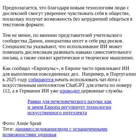
Предполагается, что благодаря новым технологиям люди с
дислексией смогут увереннее чувствовать себя в обществе,
поскольку получат возможность без затруднений общаться в
текстовом формате.
Тем не менее, по мнению представителей учительского
сообщества Дании, инициатива несет в себе ряд рисков.
Специалисты указывают, что использование ИИ может
помешать дислексикам развивать навыки самостоятельного
письма, а также снизит критическое и творческое мышление.
Как сообщал «Европульс», в Европе часто привлекают ИИ
для выполнения повседневных дел. Например, в Португалии
к 2025 году
собираются
начать использовать чат-бота с
искусственным интеллектом ChatGPT для ответа по номеру
112, а в Германии ИИ уже
проводит
церковные службы.
Рамки для нечеловеческого разума: как
и зачем Европа регулирует технологии
искусственного интеллекта
Фото:
Annie Spratt
Теги:
дания
исследование
люди с ограниченными
возможностями здоровья