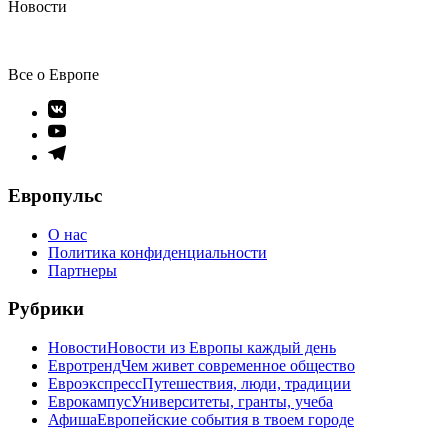
Новости
Все о Европе
Элемент
меню
Элемент
меню
Элемент
меню
Европульс
О нас
Политика конфиденциальности
Партнеры
Рубрики
Новости
Новости из Европы каждый день
Евротренд
Чем живет современное общество
Евроэкспресс
Путешествия, люди, традиции
Еврокампус
Университеты, гранты, учеба
Афиша
Европейские события в твоем городе