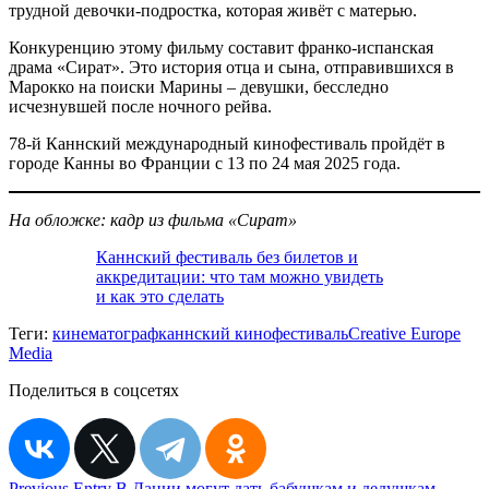
трудной девочки-подростка, которая живёт с матерью.
Конкуренцию этому фильму составит франко-испанская
драма «Сират». Это история отца и сына, отправившихся в
Марокко на поиски Марины – девушки, бесследно
исчезнувшей после ночного рейва.
78-й Каннский международный кинофестиваль пройдёт в
городе Канны во Франции с 13 по 24 мая 2025 года.
На обложке: кадр из фильма «Сират»
Каннский фестиваль без билетов и
аккредитации: что там можно увидеть
и как это сделать
Теги:
кинематограф
каннский кинофестиваль
Creative Europe
Media
Поделиться в соцсетях
Previous Entry
В Дании могут дать бабушкам и дедушкам