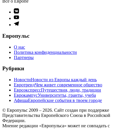
Все о Европе
Элемент
меню
Элемент
меню
Элемент
меню
Европульс
О нас
Политика конфиденциальности
Партнеры
Рубрики
Новости
Новости из Европы каждый день
Евротренд
Чем живет современное общество
Евроэкспресс
Путешествия, люди, традиции
Еврокампус
Университеты, гранты, учеба
Афиша
Европейские события в твоем городе
© Европульс 2009 – 2026. Сайт создан при поддержке
Представительства Европейского Союза в Российской
Федерации.
Мнение редакции «Европульса» может не совпадать с