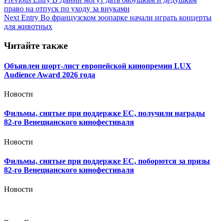
Навигация
право на отпуск по уходу за внуками
по
Next Entry
Во французском зоопарке начали играть концерты
записям
для животных
Читайте также
Объявлен шорт-лист европейской кинопремии LUX
Audience Award 2026 года
Новости
Фильмы, снятые при поддержке ЕС, получили награды
82-го Венецианского кинофестиваля
Новости
Фильмы, снятые при поддержке ЕС, поборются за призы
82-го Венецианского кинофестиваля
Новости