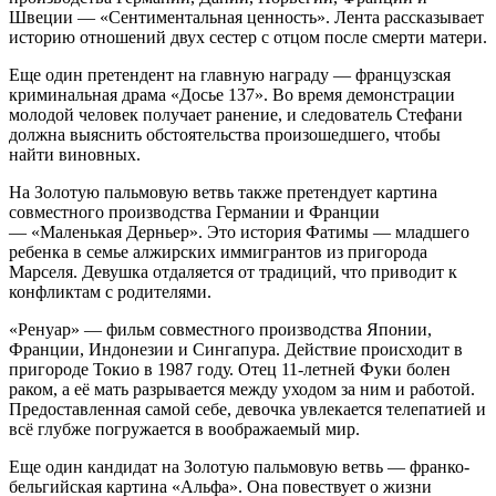
Швеции — «Сентиментальная ценность». Лента рассказывает
историю отношений двух сестер с отцом после смерти матери.
Еще один претендент на главную награду — французская
криминальная драма «Досье 137». Во время демонстрации
молодой человек получает ранение, и следователь Стефани
должна выяснить обстоятельства произошедшего, чтобы
найти виновных.
На Золотую пальмовую ветвь также претендует картина
совместного производства Германии и Франции
— «Маленькая Дерньер». Это история Фатимы — младшего
ребенка в семье алжирских иммигрантов из пригорода
Марселя. Девушка отдаляется от традиций, что приводит к
конфликтам с родителями.
«Ренуар» — фильм совместного производства Японии,
Франции, Индонезии и Сингапура. Действие происходит в
пригороде Токио в 1987 году. Отец 11-летней Фуки болен
раком, а её мать разрывается между уходом за ним и работой.
Предоставленная самой себе, девочка увлекается телепатией и
всё глубже погружается в воображаемый мир.
Еще один кандидат на Золотую пальмовую ветвь — франко-
бельгийская картина «Альфа». Она повествует о жизни