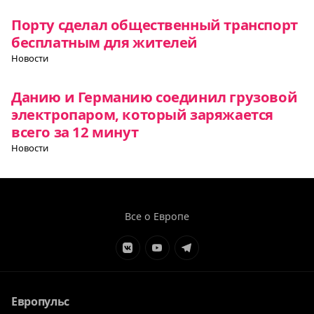
Порту сделал общественный транспорт
бесплатным для жителей
Новости
Данию и Германию соединил грузовой
электропаром, который заряжается
всего за 12 минут
Новости
Все о Европе
Элемент
Элемент
Элемент
меню
меню
меню
Европульс