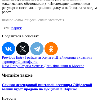
максимально обезопасили). «Инспекция» школьников
регулярно посещала стройплощадку и наблюдала за ходом
работ.
Фото: Jean-François Schmit Architectes
Теги:
париж
Поделиться в соцсетях
Навигация
Previous Entry
Граффити Хельге Штайнманна украсили
аэропорт Франкфурта
по
Next Entry
Страна мечты: День Франции в Москве
записям
Читайте также
Секция легендарной винтовой лестницы Эйфелевой
башни будет продана на аукционе в Париже
Новости