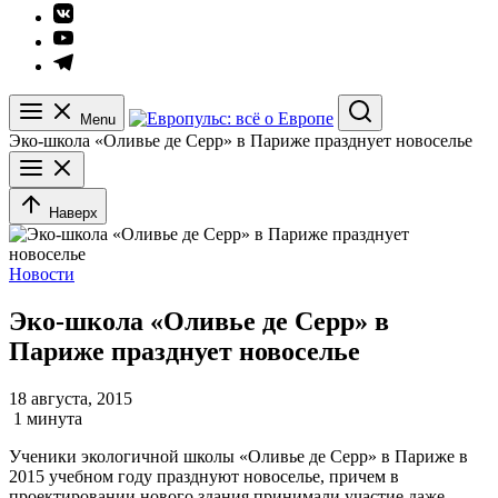
Элемент
меню
Элемент
меню
Элемент
меню
Menu
Search
Эко-школа «Оливье де Серр» в Париже празднует новоселье
Наверх
Новости
Эко-школа «Оливье де Серр» в
Париже празднует новоселье
18 августа, 2015
1 минута
Ученики экологичной школы «Оливье де Серр» в Париже в
2015 учебном году празднуют новоселье, причем в
проектировании нового здания принимали участие даже