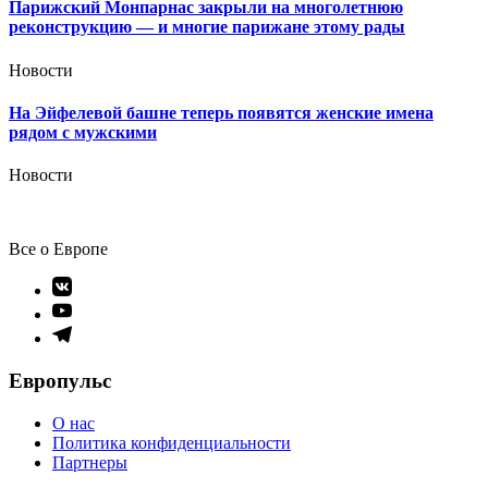
Парижский Монпарнас закрыли на многолетнюю
реконструкцию — и многие парижане этому рады
Новости
На Эйфелевой башне теперь появятся женские имена
рядом с мужскими
Новости
Все о Европе
Элемент
меню
Элемент
меню
Элемент
меню
Европульс
О нас
Политика конфиденциальности
Партнеры