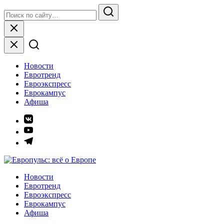
Skip
Search
to
for:
Search
content
Close
Новости
Евротренд
Евроэкспресс
Еврокампус
Афиша
Элемент
меню
Элемент
меню
Элемент
меню
Европульс: всё о Европе
Новости
Евротренд
Евроэкспресс
Еврокампус
Афиша