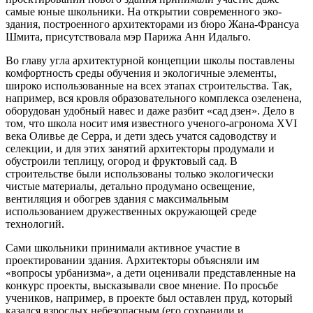
самые юные школьники. На открытии современного эко-
здания, построенного архитекторами из бюро Жана-Франсуа
Шмита, присутствовала мэр Парижа Анн Идальго.
Во главу угла архитектурной концепции школы поставлены
комфортность среды обучения и экологичные элементы,
широко использованные на всех этапах строительства. Так,
например, вся кровля образовательного комплекса озеленена,
оборудован удобный навес и даже разбит «сад дзен». Дело в
том, что школа носит имя известного ученого-агронома XVI
века Оливье де Серра, и дети здесь учатся садоводству и
селекции, и для этих занятий архитекторы продумали и
обустроили теплицу, огород и фруктовый сад. В
строительстве были использованы только экологически
чистые материалы, детально продумано освещение,
вентиляция и обогрев здания с максимальным
использованием дружественных окружающей среде
технологий.
Сами школьники принимали активное участие в
проектировании здания. Архитекторы объясняли им
«вопросы урбанизма», а дети оценивали представленные на
конкурс проекты, высказывали свое мнение. По просьбе
учеников, например, в проекте был оставлен пруд, который
казался взрослых небезопасным (его сохранили и