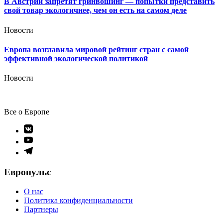
В Австрии запретят гринвошинг — попытки представить
свой товар экологичнее, чем он есть на самом деле
Новости
Европа возглавила мировой рейтинг стран с самой
эффективной экологической политикой
Новости
Все о Европе
Элемент
меню
Элемент
меню
Элемент
меню
Европульс
О нас
Политика конфиденциальности
Партнеры