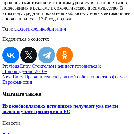
продвигать автомобили с низким уровнем выхлопных газов,
подчеркивая в рекламе их экологическое преимущество. В
этом году средний показатель выбросов у новых автомобилей
снова снизился – 17-й год подряд.
Теги:
экология
великобритания
Поделиться в соцсетях
Навигация
Previous Entry
Стокгольм начинает готовиться к
«Евровидению-2016»
по
Next Entry
Права интеллектуальной собственности в фокусе
записям
Еврокомиссии
Читайте также
Из возобновляемых источников получают уже почти
половину электроэнергии в ЕС
Новости