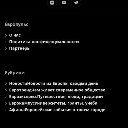
Элемент
Элемент
Элемент
меню
меню
меню
Европульс
О нас
Политика конфиденциальности
Партнеры
Рубрики
Новости
Новости из Европы каждый день
Евротренд
Чем живет современное общество
Евроэкспресс
Путешествия, люди, традиции
Еврокампус
Университеты, гранты, учеба
Афиша
Европейские события в твоем городе