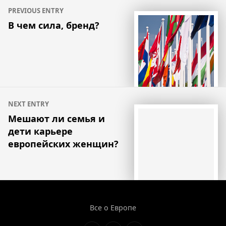
Навигация
PREVIOUS ENTRY
по
В чем сила, бренд?
записям
NEXT ENTRY
Мешают ли семья и
дети карьере
европейских женщин?
Все о Европе