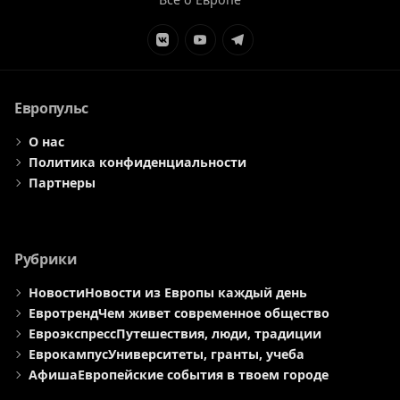
Элемент
Элемент
Элемент
меню
меню
меню
Европульс
О нас
Политика конфиденциальности
Партнеры
Рубрики
Новости
Новости из Европы каждый день
Евротренд
Чем живет современное общество
Евроэкспресс
Путешествия, люди, традиции
Еврокампус
Университеты, гранты, учеба
Афиша
Европейские события в твоем городе