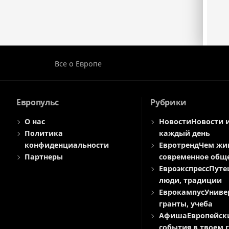
Все о Европе
Европульс
Рубрики
О нас
Новости
Новости 
Политика
каждый день
конфиденциальности
Евротренд
Чем жи
Партнеры
современное общ
Евроэкспресс
Путе
люди, традиции
Еврокампус
Униве
гранты, учеба
Афиша
Европейск
события в твоем 