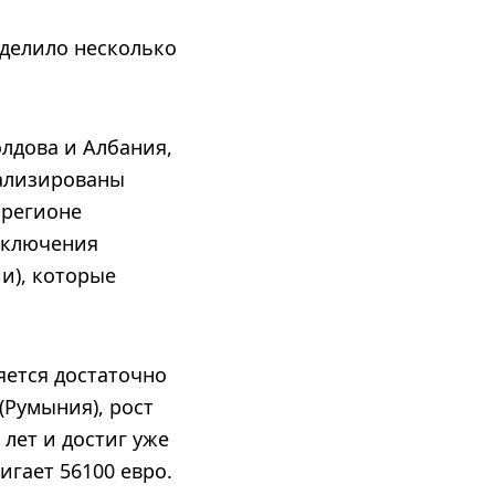
еделило несколько
лдова и Албания,
нализированы
 регионе
сключения
и), которые
яется достаточно
(Румыния), рост
лет и достиг уже
игает 56100 евро.