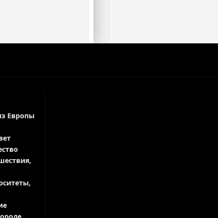
из Европы
вет
ество
шествия,
рситеты,
ие
городе