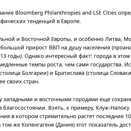
ание Bloomberg Philanthropies and LSE Cities опр
фических тенденций в Европе.
льной и Восточной Европы, и особенно Литва, Мо
большой прирост ВВП на душу населения (проа
013 годы). Однако интересный факт: города в этом
медленные темпы роста, чем сами государства. И
столица Болгарии) и Братислава (столица Словаки
е своих стран.
ду западными и восточными городами еще сохран
 благосостоянии. Взять, к примеру, Клуж-Напоку 
ния в котором стремительно растет последние 10 
в том же Копенгагене (Дания) этот показатель дост