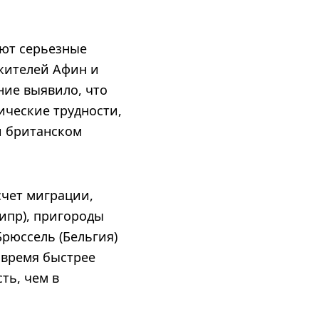
ают серьезные
 жителей Афин и
ние выявило, что
ические трудности,
и британском
счет миграции,
Кипр), пригороды
Брюссель (Бельгия)
 время быстрее
ть, чем в