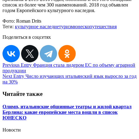
список из более чем 300 наименований. 2018 год объявлен
годом Европейского культурного наследия.
Фото:
Roman Drits
Теги:
культурное наследие
туризм
юнеско
путешествия
Поделиться в соцсетях
Навигация
Previous Entry
Франция стала лидером ЕС по объему аграрной
продукции
по
Next Entry
Число изучающих итальянский язык выросло за год
записям
на 30%
Читайте также
Олимп, итальянские общинные театры и жилой квартал
Берлина: какие европейские места вошли в список
ЮНЕСКО
Новости