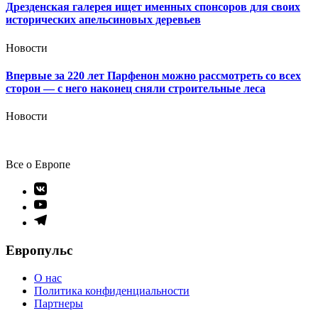
Дрезденская галерея ищет именных спонсоров для своих
исторических апельсиновых деревьев
Новости
Впервые за 220 лет Парфенон можно рассмотреть со всех
сторон — с него наконец сняли строительные леса
Новости
Все о Европе
Элемент
меню
Элемент
меню
Элемент
меню
Европульс
О нас
Политика конфиденциальности
Партнеры