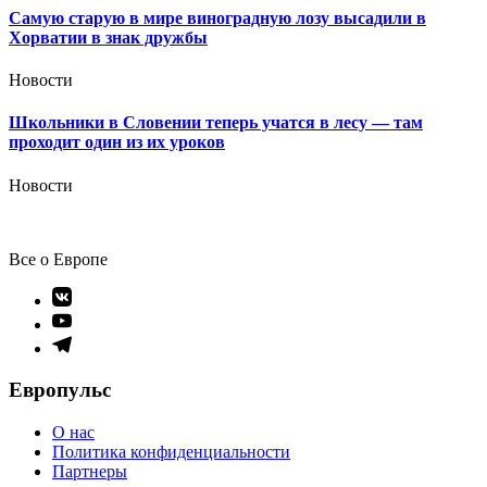
Самую старую в мире виноградную лозу высадили в
Хорватии в знак дружбы
Новости
Школьники в Словении теперь учатся в лесу — там
проходит один из их уроков
Новости
Все о Европе
Элемент
меню
Элемент
меню
Элемент
меню
Европульс
О нас
Политика конфиденциальности
Партнеры