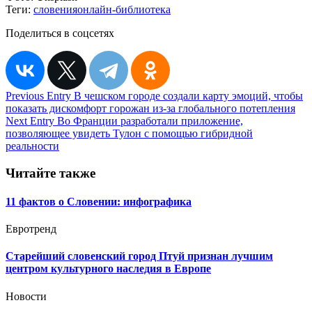
Теги:
словения
онлайн-библиотека
Поделиться в соцсетях
Навигация
Previous Entry
В чешском городе создали карту эмоций, чтобы
показать дискомфорт горожан из-за глобального потепления
по
Next Entry
Во Франции разработали приложение,
записям
позволяющее увидеть Тулон с помощью гибридной
реальности
Читайте также
11 фактов о Словении: инфографика
Евротренд
Старейший словенский город Птуй признан лучшим
центром культурного наследия в Европе
Новости